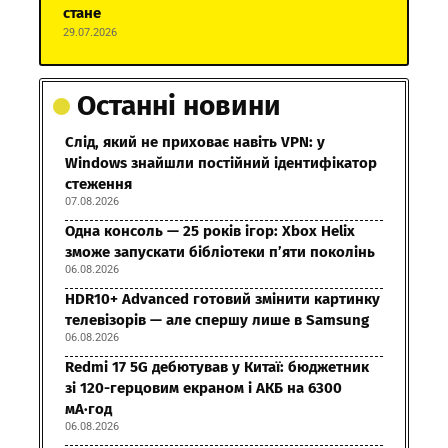
стане
29.07.2026
Останні новини
Слід, який не приховає навіть VPN: у
Windows знайшли постійний ідентифікатор
стеження
07.08.2026
Одна консоль — 25 років ігор: Xbox Helix
зможе запускати бібліотеки п’яти поколінь
06.08.2026
HDR10+ Advanced готовий змінити картинку
телевізорів — але спершу лише в Samsung
06.08.2026
Redmi 17 5G дебютував у Китаї: бюджетник
зі 120-герцовим екраном і АКБ на 6300
мА·год
06.08.2026