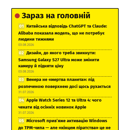
Зараз на головній
Китайська відповідь ChatGPT та Claude:
Alibaba показала модель, що не потребує
людини тижнями
03.08.2026
Дизайн, до якого треба звикнути:
Samsung Galaxy S27 Ultra може змінити
камеру й підняти ціну
03.08.2026
Венера не «мертва планета»: під
розпеченою поверхнею досі щось рухається
31.07.2026
Apple Watch Series 12 та Ultra 4: чого
чекати від осінніх новинок Apple
31.07.2026
Microsoft прив’яже активацію Windows
до TPM-чипа — але «кінцем піратства» це не