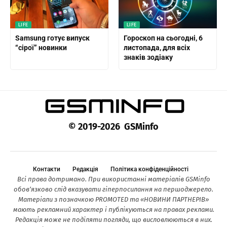
LIFE
LIFE
Samsung готує випуск
Гороскоп на сьогодні, 6
“сірої” новинки
листопада, для всіх
знаків зодіаку
© 2019-2026 GSMinfo
Контакти
Редакція
Політика конфіденційності
Всі права дотримано. При використанні матеріалів GSMinfo
обов’язково слід вказувати гіперпосилання на першоджерело.
Матеріали з позначкою PROMOTED та «НОВИНИ ПАРТНЕРІВ»
мають рекламний характер і публікуються на правах реклами.
Редакція може не поділяти погляди, що висловлюються в них.