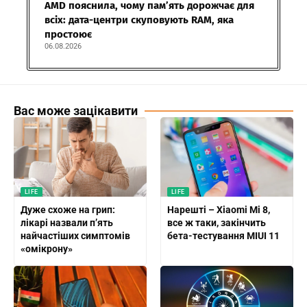
AMD пояснила, чому пам’ять дорожчає для
всіх: дата-центри скуповують RAM, яка
простоює
06.08.2026
Вас може зацікавити
LIFE
LIFE
Дуже схоже на грип:
Нарешті – Xiaomi Mi 8,
лікарі назвали п’ять
все ж таки, закінчить
найчастіших симптомів
бета-тестування MIUI 11
«омікрону»