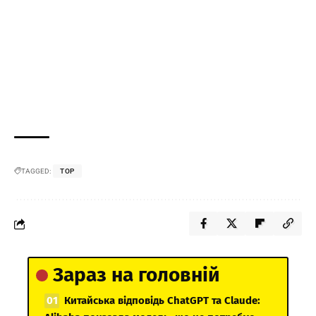
TAGGED:
TOP
Зараз на головній
Китайська відповідь ChatGPT та Claude: