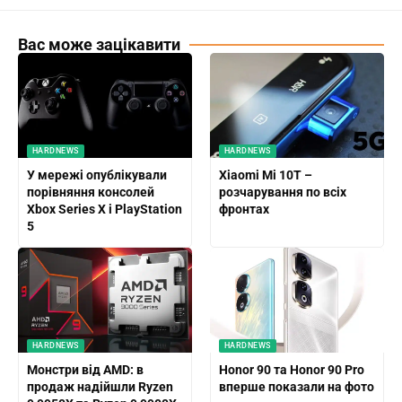
Вас може зацікавити
HARDNEWS
HARDNEWS
У мережі опублікували
Xiaomi Mi 10T –
порівняння консолей
розчарування по всіх
Xbox Series X і PlayStation
фронтах
5
HARDNEWS
HARDNEWS
Монстри від AMD: в
Honor 90 та Honor 90 Pro
продаж надійшли Ryzen
вперше показали на фото