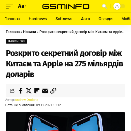
Aa
Головна
Hardnews
Softnews
Авто
Огляди
Мобі
Головна
»
Новини
»
Розкрито секретний договір між Китаєм та Apple на 275 мільярдів доларів
HARDNEWS
Розкрито секретний договір між
Китаєм та Apple на 275 мільярдів
доларів
Автор:
Andrew Orobets
Останнє оновлення: 09.12.2021 13:12