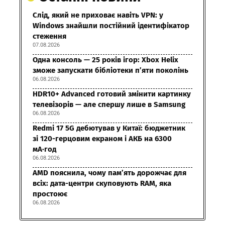
Слід, який не приховає навіть VPN: у
Windows знайшли постійний ідентифікатор
стеження
07.08.2026
Одна консоль — 25 років ігор: Xbox Helix
зможе запускати бібліотеки п’яти поколінь
06.08.2026
HDR10+ Advanced готовий змінити картинку
телевізорів — але спершу лише в Samsung
06.08.2026
Redmi 17 5G дебютував у Китаї: бюджетник
зі 120-герцовим екраном і АКБ на 6300
мА·год
06.08.2026
AMD пояснила, чому пам’ять дорожчає для
всіх: дата-центри скуповують RAM, яка
простоює
06.08.2026