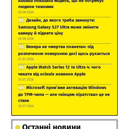
Alibaba показала модель, що не потребує
людини тижнями
03.08.2026
Дизайн, до якого треба звикнути:
Samsung Galaxy S27 Ultra може змінити
камеру й підняти ціну
03.08.2026
Венера не «мертва планета»: під
розпеченою поверхнею досі щось рухається
31.07.2026
Apple Watch Series 12 та Ultra 4: чого
чекати від осінніх новинок Apple
31.07.2026
Microsoft прив’яже активацію Windows
до TPM-чипа — але «кінцем піратства» це не
стане
29.07.2026
Останні новини