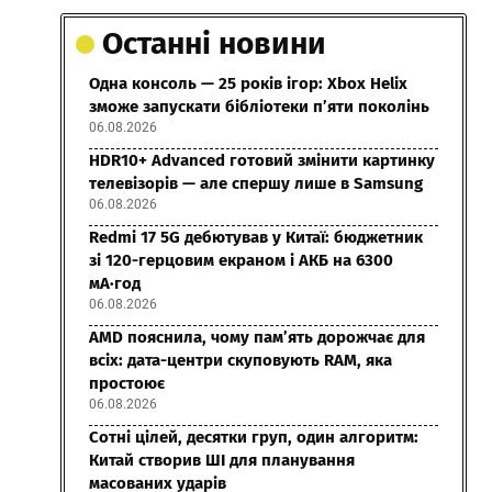
Останні новини
Одна консоль — 25 років ігор: Xbox Helix
зможе запускати бібліотеки п’яти поколінь
06.08.2026
HDR10+ Advanced готовий змінити картинку
телевізорів — але спершу лише в Samsung
06.08.2026
Redmi 17 5G дебютував у Китаї: бюджетник
зі 120-герцовим екраном і АКБ на 6300
мА·год
06.08.2026
AMD пояснила, чому пам’ять дорожчає для
всіх: дата-центри скуповують RAM, яка
простоює
06.08.2026
Сотні цілей, десятки груп, один алгоритм:
Китай створив ШІ для планування
масованих ударів