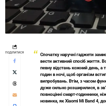
ПОДІЛИТИСЯ
Спочатку наручні гаджети замис
вести активний спосіб життя. В
певну відстань кожний день, а т
годин в ночі, щоб організм всти
випробувань. Втім, з часом фун
дуже сильно розширилися, в зв’
повноцінні смарт-годинники, ніж
новинка, як Xiaomi Mi Band 4, до