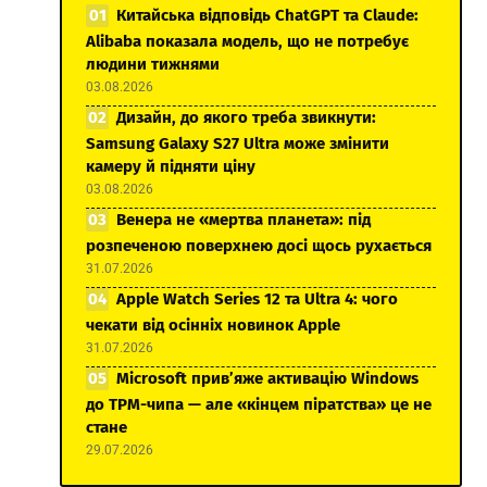
Китайська відповідь ChatGPT та Claude:
Alibaba показала модель, що не потребує
людини тижнями
03.08.2026
Дизайн, до якого треба звикнути:
Samsung Galaxy S27 Ultra може змінити
камеру й підняти ціну
03.08.2026
Венера не «мертва планета»: під
розпеченою поверхнею досі щось рухається
31.07.2026
Apple Watch Series 12 та Ultra 4: чого
чекати від осінніх новинок Apple
31.07.2026
Microsoft прив’яже активацію Windows
до TPM-чипа — але «кінцем піратства» це не
стане
29.07.2026