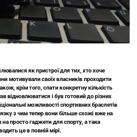
лювалися як пристрої для тих, хто хоче
они мотивували своїх власників проходити
акож, крім того, спати конкретну кількість
гав відновлюватися і був готовий до різних
кціональні можливості спортивних браслетів
язку з чим тепер вони більше схожі вже на
 на просто гаджети для спорту, а така
водить це в повній мірі.