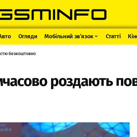
Авто
Огляди
Мобільний зв’язок
Статті
Кін
істю безкоштовно
имчасово роздають п