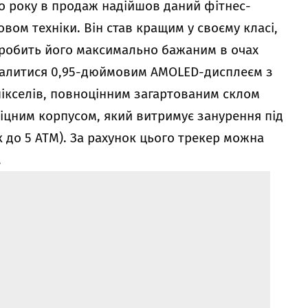
го року в продаж надійшов даний фітнес-
вом техніки. Він став кращим у своєму класі,
, робить його максимально бажаним в очах
хвалитися 0,95-дюймовим AMOLED-дисплеєм з
пікселів, повноцінним загартованим склом
міцним корпусом, який витримує занурення під
к до 5 АТМ). За рахунок цього трекер можна
.