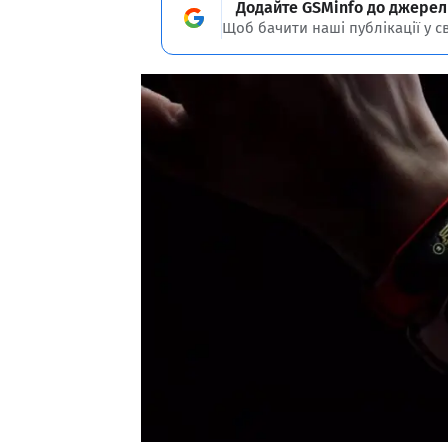
Додайте GSMinfo до джерел
Щоб бачити наші публікації у с