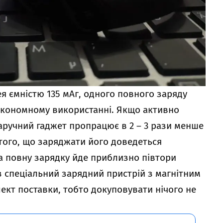
ея ємністю 135 мАг, одного повного заряду
и економному використанні. Якщо активно
наручний гаджет пропрацює в 2 – 3 рази менше
 того, що заряджати його доведеться
а повну зарядку йде приблизно півтори
з спеціальний зарядний пристрій з магнітним
ект поставки, тобто докуповувати нічого не