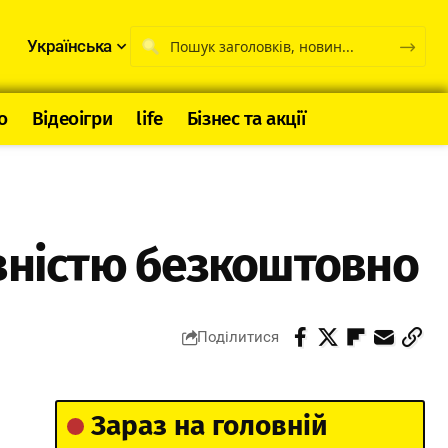
Українська
о
Відеоігри
life
Бізнес та акції
овністю безкоштовно
Поділитися
Зараз на головній