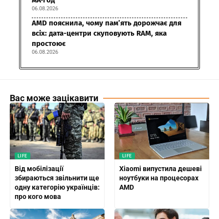
мА·год
06.08.2026
AMD пояснила, чому пам’ять дорожчає для
всіх: дата-центри скуповують RAM, яка
простоює
06.08.2026
Вас може зацікавити
LIFE
LIFE
Від мобілізації
Xiaomi випустила дешеві
збираються звільнити ще
ноутбуки на процесорах
одну категорію українців:
AMD
про кого мова