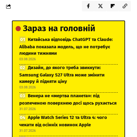
Зараз на головній
Китайська відповідь ChatGPT та Claude:
Alibaba показала модель, що не потребує
людини тижнями
03.08.2026
Дизайн, до якого треба звикнути:
Samsung Galaxy S27 Ultra може змінити
камеру й підняти ціну
03.08.2026
Венера не «мертва планета»: під
розпеченою поверхнею досі щось рухається
31.07.2026
Apple Watch Series 12 та Ultra 4: чого
чекати від осінніх новинок Apple
31.07.2026