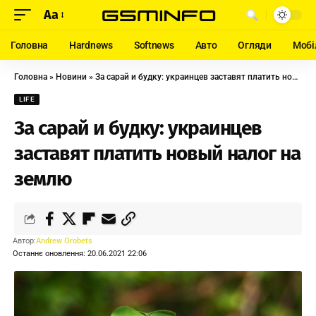
Aa
Головна
Hardnews
Softnews
Авто
Огляди
Мобі
Головна
»
Новини
»
За сарай и будку: украинцев заставят платить новый налог на землю
LIFE
За сарай и будку: украинцев
заставят платить новый налог на
землю
Автор:
Andrew Orobets
Останнє оновлення: 20.06.2021 22:06