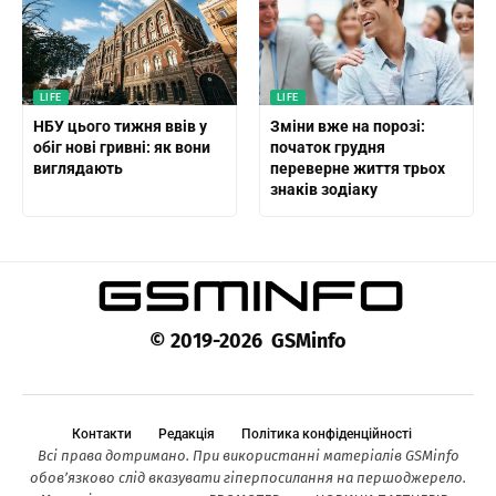
LIFE
LIFE
НБУ цього тижня ввів у
Зміни вже на порозі:
обіг нові гривні: як вони
початок грудня
виглядають
переверне життя трьох
знаків зодіаку
© 2019-2026 GSMinfo
Контакти
Редакція
Політика конфіденційності
Всі права дотримано. При використанні матеріалів GSMinfo
обов’язково слід вказувати гіперпосилання на першоджерело.