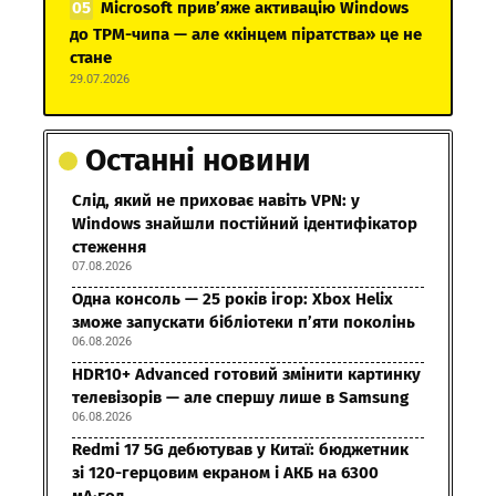
Microsoft прив’яже активацію Windows
до TPM-чипа — але «кінцем піратства» це не
стане
29.07.2026
Останні новини
Слід, який не приховає навіть VPN: у
Windows знайшли постійний ідентифікатор
стеження
07.08.2026
Одна консоль — 25 років ігор: Xbox Helix
зможе запускати бібліотеки п’яти поколінь
06.08.2026
HDR10+ Advanced готовий змінити картинку
телевізорів — але спершу лише в Samsung
06.08.2026
Redmi 17 5G дебютував у Китаї: бюджетник
зі 120-герцовим екраном і АКБ на 6300