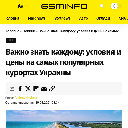
Aa
Головна
Hardnews
Softnews
Авто
Огляди
Мобі
Головна
»
Новини
»
Важно знать каждому: условия и цены на самых популярных курортах Украины
LIFE
Важно знать каждому: условия и
цены на самых популярных
курортах Украины
Автор:
Andrew Orobets
Останнє оновлення: 19.06.2021 23:34