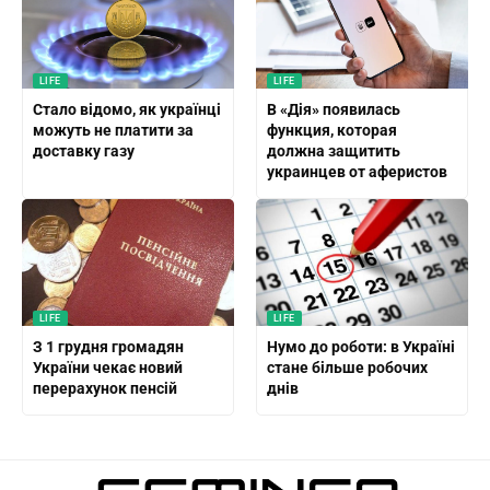
LIFE
LIFE
Стало відомо, як українці
В «Дія» появилась
можуть не платити за
функция, которая
доставку газу
должна защитить
украинцев от аферистов
LIFE
LIFE
З 1 грудня громадян
Нумо до роботи: в Україні
України чекає новий
стане більше робочих
перерахунок пенсій
днів