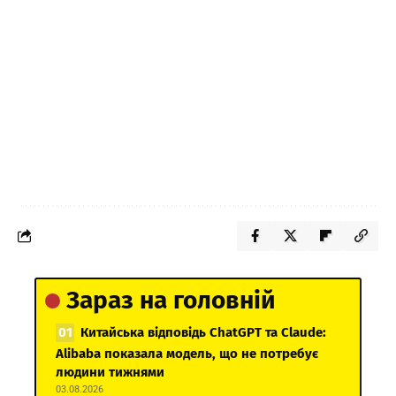
Зараз на головній
Китайська відповідь ChatGPT та Claude:
Alibaba показала модель, що не потребує
людини тижнями
03.08.2026