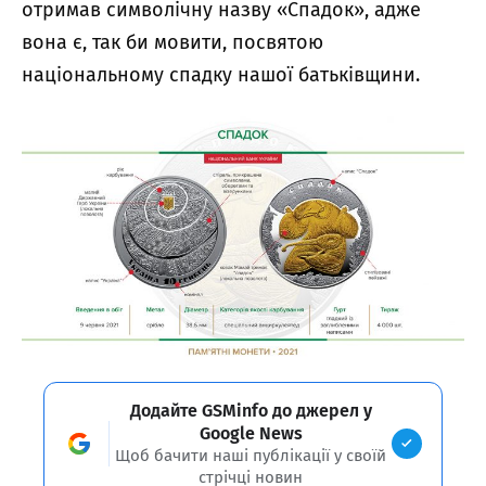
отримав символічну назву «Спадок», адже
вона є, так би мовити, посвятою
національному спадку нашої батьківщини.
Додайте GSMinfo до джерел у
Google News
Щоб бачити наші публікації у своїй
стрічці новин