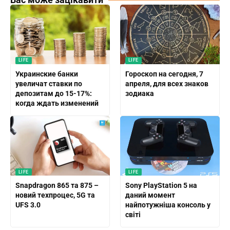
LIFE
LIFE
Украинские банки
Гороскоп на сегодня, 7
увеличат ставки по
апреля, для всех знаков
депозитам до 15-17%:
зодиака
когда ждать изменений
LIFE
LIFE
Snapdragon 865 та 875 –
Sony PlayStation 5 на
новий техпроцес, 5G та
даний момент
UFS 3.0
найпотужніша консоль у
світі