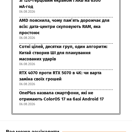
зі 120-герцовим екраном і АКБ на 6300
мА·год
06.08.2026
AMD пояснила, чому пам’ять дорожчає для
всіх: дата-центри скуповують RAM, яка
простоює
06.08.2026
Сотні цілей, десятки груп, один алгоритм:
Китай створив ШІ для планування
масованих ударів
06.08.2026
RTX 4070 проти RTX 5070 в 4K: чи варта
заміна своїх грошей
06.08.2026
OnePlus назвала смартфони, які не
отримають ColorOS 17 на базі Android 17
06.08.2026
Вас може зацікавити