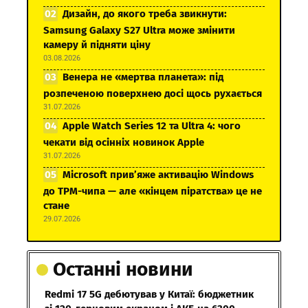
Дизайн, до якого треба звикнути:
Samsung Galaxy S27 Ultra може змінити
камеру й підняти ціну
03.08.2026
Венера не «мертва планета»: під
розпеченою поверхнею досі щось рухається
31.07.2026
Apple Watch Series 12 та Ultra 4: чого
чекати від осінніх новинок Apple
31.07.2026
Microsoft прив’яже активацію Windows
до TPM-чипа — але «кінцем піратства» це не
стане
29.07.2026
Останні новини
Redmi 17 5G дебютував у Китаї: бюджетник