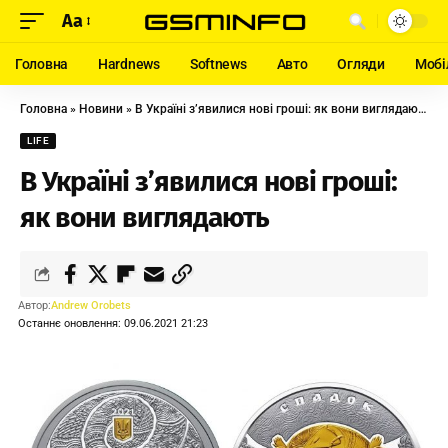
Aa
Головна
Hardnews
Softnews
Авто
Огляди
Мобі
Головна
»
Новини
»
В Україні з’явилися нові гроші: як вони виглядають
LIFE
В Україні з’явилися нові гроші:
як вони виглядають
Автор:
Andrew Orobets
Останнє оновлення: 09.06.2021 21:23