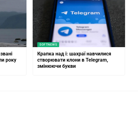
SOFTNEWS
азвані
Крапка над i: шахраї навчилися
ли року
створювати клони в Telegram,
змінюючи букви