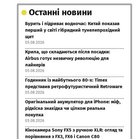
Останні новини
Бурить і підриває водночас: Китай показав
перший у світі гібридний тунелепрохідний
щит
05.08.2026
Крила, що складаються після посадки:
Airbus готує незвичну революцію для
лайнерів
05.08.2026
Годинник із майбутнього 80-х: Timex
представив ретрофутуристичний Retroware
05.08.2026
Оригінальний акумулятор для iPhone: міф,
рідкісна знахідка чи цілком реальна
покупка
05.08.2026
Кінокамера Sony FX5 з ручкою XLR: огляд та
порівняння з FX3, FX6 і Canon C80