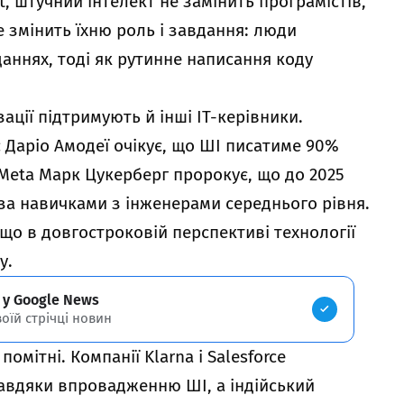
, штучний інтелект не замінить програмістів,
 змінить їхню роль і завдання: люди
даннях, тоді як рутинне написання коду
ції підтримують й інші IT-керівники.
 Даріо Амодеї очікує, що ШІ писатиме 90%
а Meta Марк Цукерберг пророкує, що до 2025
за навичками з інженерами середнього рівня.
 що в довгостроковій перспективі технології
у.
 у Google News
воїй стрічці новин
омітні. Компанії Klarna і Salesforce
завдяки впровадженню ШІ, а індійський