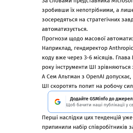
За словами представника Microsoft
зробивши їх непотрібними, а лише
зосередяться на стратегічних зав
автоматизується.
Прогнози щодо масової автоматиза
Наприклад, гендиректор Anthropic
коду вже через 3-6 місяців. Глав
року інструменти ШІ зрівняються 
А Сем Альтман з OpenAI допускає,
ШІ скоротять попит на робочу сил
Додайте GSMinfo до джерел
Щоб бачити наші публікації у с
Перші наслідки цих тенденцій уже п
припинили набір співробітників 