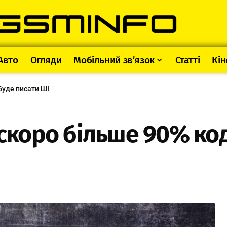
Авто
Огляди
Мобільний зв’язок
Статті
Кін
буде писати ШІ
 скоро більше 90% ко