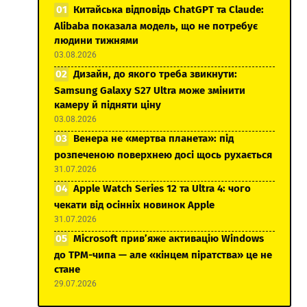
Китайська відповідь ChatGPT та Claude:
Alibaba показала модель, що не потребує
людини тижнями
03.08.2026
Дизайн, до якого треба звикнути:
Samsung Galaxy S27 Ultra може змінити
камеру й підняти ціну
03.08.2026
Венера не «мертва планета»: під
розпеченою поверхнею досі щось рухається
31.07.2026
Apple Watch Series 12 та Ultra 4: чого
чекати від осінніх новинок Apple
31.07.2026
Microsoft прив’яже активацію Windows
до TPM-чипа — але «кінцем піратства» це не
стане
29.07.2026