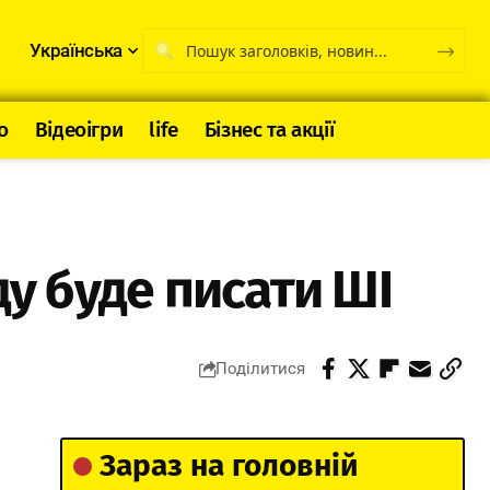
Українська
о
Відеоігри
life
Бізнес та акції
ду буде писати ШІ
Поділитися
Зараз на головній