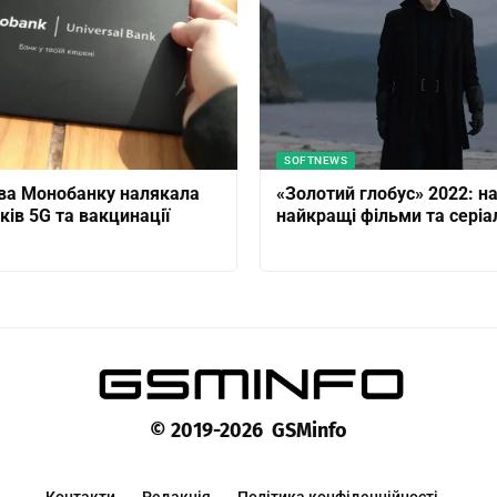
SOFTNEWS
ва Монобанку налякала
«Золотий глобус» 2022: н
ків 5G та вакцинації
найкращі фільми та серіа
© 2019-2026 GSMinfo
Контакти
Редакція
Політика конфіденційності