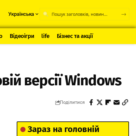
Українська
о
Відеоігри
life
Бізнес та акції
овій версії Windows
Поділитися
Зараз на головній