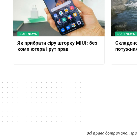
SOFTNEWS
SOFTNEWS
Як прибрати сіру шторку MIUI: без
Складено
комп’ютера і рут прав
потужни
Всі права дотримано. При