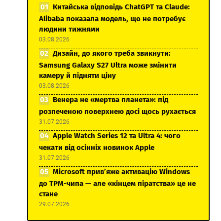
Китайська відповідь ChatGPT та Claude:
Alibaba показала модель, що не потребує
людини тижнями
03.08.2026
Дизайн, до якого треба звикнути:
Samsung Galaxy S27 Ultra може змінити
камеру й підняти ціну
03.08.2026
Венера не «мертва планета»: під
розпеченою поверхнею досі щось рухається
31.07.2026
Apple Watch Series 12 та Ultra 4: чого
чекати від осінніх новинок Apple
31.07.2026
Microsoft прив’яже активацію Windows
до TPM-чипа — але «кінцем піратства» це не
стане
29.07.2026