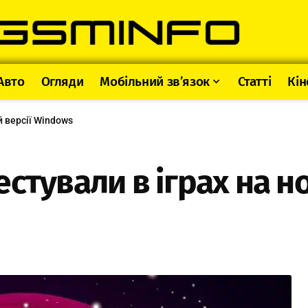
Авто
Огляди
Мобільний зв’язок
Статті
Кін
й версії Windows
стували в іграх на н