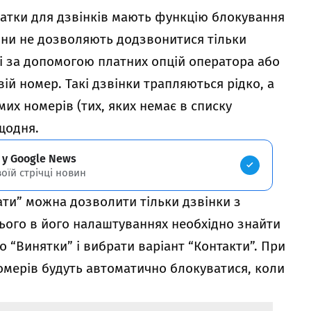
датки для дзвінків мають функцію блокування
они не дозволяють додзвонитися тільки
і за допомогою платних опцій оператора або
ій номер. Такі дзвінки трапляються рідко, а
их номерів (тих, яких немає в списку
щодня.
 у Google News
воїй стрічці новин
ти” можна дозволити тільки дзвінки з
 цього в його налаштуваннях необхідно знайти
о “Винятки” і вибрати варіант “Контакти”. При
омерів будуть автоматично блокуватися, коли