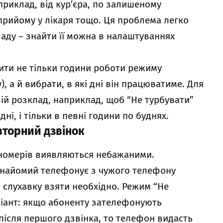
риклад, від кур’єра, по залишеному
рийому у лікаря тощо. Ця проблема легко
аду – знайти її можна в налаштуваннях
ити не тільки години роботи режиму
), а й вибрати, в які дні він працюватиме. Для
ій розклад, наприклад, щоб “Не турбувати”
ні, і тільки в певні години по буднях.
вторний дзвінок
 номерів виявляються небажаними.
 знайомий телефонує з чужого телефону
ж слухавку взяти необхідно. Режим “Не
ріант: якщо абоненту зателефонують
після першого дзвінка, то телефон видасть