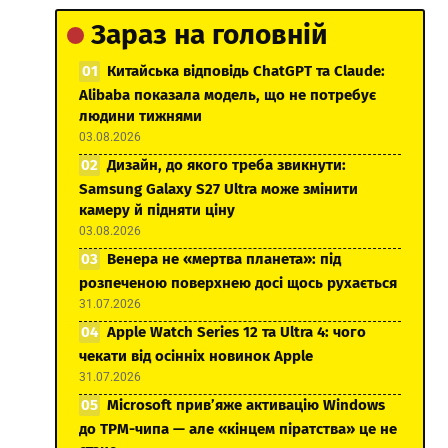
Зараз на головній
Китайська відповідь ChatGPT та Claude:
Alibaba показала модель, що не потребує
людини тижнями
03.08.2026
Дизайн, до якого треба звикнути:
Samsung Galaxy S27 Ultra може змінити
камеру й підняти ціну
03.08.2026
Венера не «мертва планета»: під
розпеченою поверхнею досі щось рухається
31.07.2026
Apple Watch Series 12 та Ultra 4: чого
чекати від осінніх новинок Apple
31.07.2026
Microsoft прив’яже активацію Windows
до TPM-чипа — але «кінцем піратства» це не