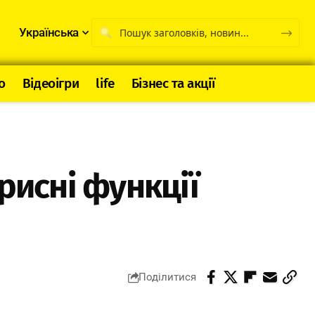
Українська
о
Відеоігри
life
Бізнес та акції
рисні функції
Поділитися