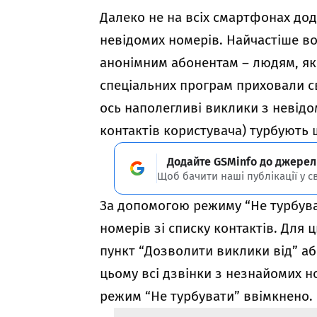
Далеко не на всіх смартфонах до
невідомих номерів. Найчастіше в
анонімним абонентам – людям, як
спеціальних програм приховали св
ось наполегливі виклики з невідом
контактів користувача) турбують 
Додайте GSMinfo до джерел
Щоб бачити наші публікації у с
За допомогою режиму “Не турбува
номерів зі списку контактів. Для
пункт “Дозволити виклики від” аб
цьому всі дзвінки з незнайомих н
режим “Не турбувати” ввімкнено.