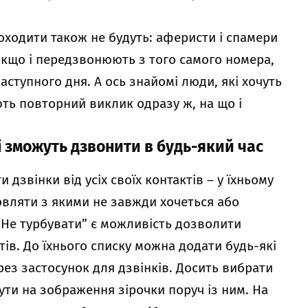
оходити також не будуть: аферисти і спамери
якщо і передзвонюють з того самого номера,
наступного дня. А ось знайомі люди, які хочуть
ть повторний виклик одразу ж, на що і
і зможуть дзвонити в будь-який час
дзвінки від усіх своїх контактів – у їхньому
овляти з якими не завжди хочеться або
“Не турбувати” є можливість дозволити
тів. До їхнього списку можна додати будь-які
рез застосунок для дзвінків. Досить вибрати
нути на зображення зірочки поруч із ним. На