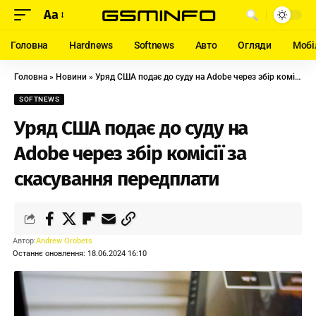
Aa
Головна
Hardnews
Softnews
Авто
Огляди
Мобі
Головна
»
Новини
»
Уряд США подає до суду на Adobe через збір комісії за скасування передплати
SOFTNEWS
Уряд США подає до суду на
Adobe через збір комісії за
скасування передплати
Автор:
Andrew Orobets
Останнє оновлення: 18.06.2024 16:10