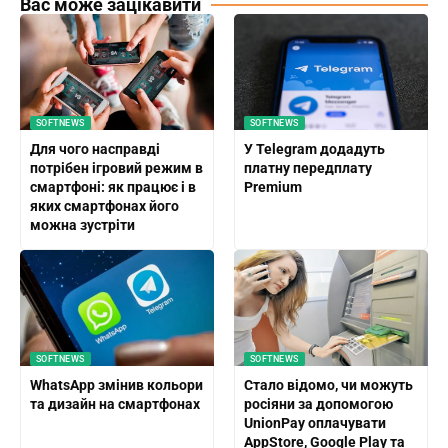
Вас може зацікавити
SOFTNEWS
SOFTNEWS
Для чого насправді
У Telegram додадуть
потрібен ігровий режим в
платну передплату
смартфоні: як працює і в
Premium
яких смартфонах його
можна зустріти
SOFTNEWS
SOFTNEWS
WhatsApp змінив кольори
Стало відомо, чи можуть
та дизайн на смартфонах
росіяни за допомогою
UnionPay оплачувати
AppStore, Google Play та