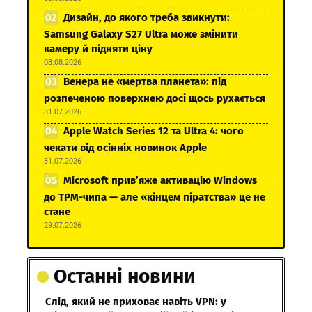
Дизайн, до якого треба звикнути:
Samsung Galaxy S27 Ultra може змінити
камеру й підняти ціну
03.08.2026
Венера не «мертва планета»: під
розпеченою поверхнею досі щось рухається
31.07.2026
Apple Watch Series 12 та Ultra 4: чого
чекати від осінніх новинок Apple
31.07.2026
Microsoft прив’яже активацію Windows
до TPM-чипа — але «кінцем піратства» це не
стане
29.07.2026
Останні новини
Слід, який не приховає навіть VPN: у