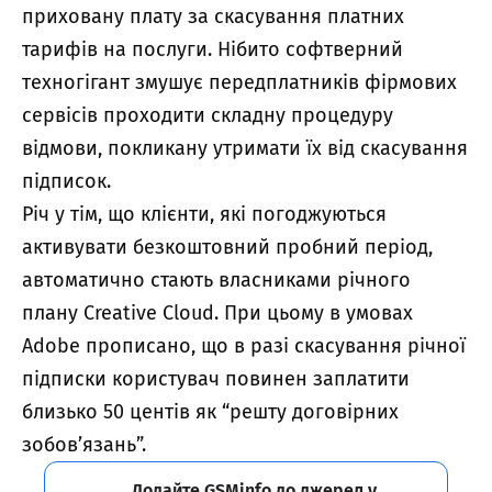
приховану плату за скасування платних
тарифів на послуги. Нібито софтверний
техногігант змушує передплатників фірмових
сервісів проходити складну процедуру
відмови, покликану утримати їх від скасування
підписок.
Річ у тім, що клієнти, які погоджуються
активувати безкоштовний пробний період,
автоматично стають власниками річного
плану Creative Cloud. При цьому в умовах
Adobe прописано, що в разі скасування річної
підписки користувач повинен заплатити
близько 50 центів як “решту договірних
зобов’язань”.
Додайте GSMinfo до джерел у