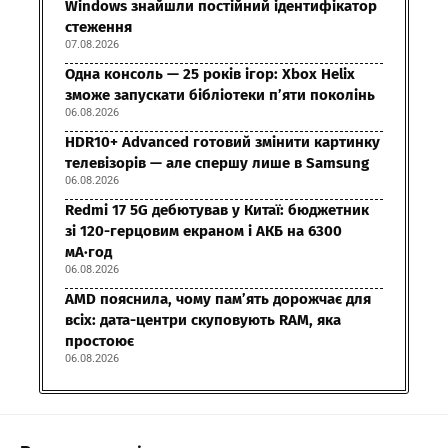
Windows знайшли постійний ідентифікатор
стеження
07.08.2026
Одна консоль — 25 років ігор: Xbox Helix
зможе запускати бібліотеки п’яти поколінь
06.08.2026
HDR10+ Advanced готовий змінити картинку
телевізорів — але спершу лише в Samsung
06.08.2026
Redmi 17 5G дебютував у Китаї: бюджетник
зі 120-герцовим екраном і АКБ на 6300
мА·год
06.08.2026
AMD пояснила, чому пам’ять дорожчає для
всіх: дата-центри скуповують RAM, яка
простоює
06.08.2026