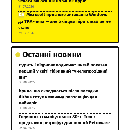
чекати від осінніх новинок Apple
31.07.2026
Microsoft прив’яже активацію Windows
до TPM-чипа — але «кінцем піратства» це не
стане
29.07.2026
Останні новини
Бурить і підриває водночас: Китай показав
перший у світі гібридний тунелепрохідний
щит
05.08.2026
Крила, що складаються після посадки:
Airbus готує незвичну революцію для
лайнерів
05.08.2026
Годинник із майбутнього 80-х: Timex
представив ретрофутуристичний Retroware
05.08.2026