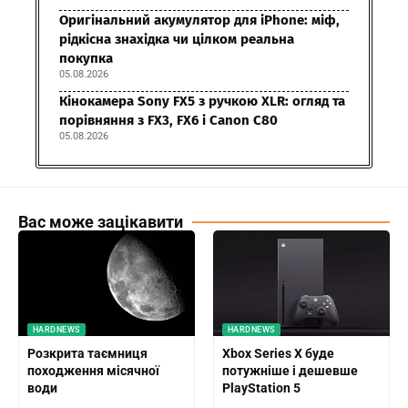
Оригінальний акумулятор для iPhone: міф,
рідкісна знахідка чи цілком реальна
покупка
05.08.2026
Кінокамера Sony FX5 з ручкою XLR: огляд та
порівняння з FX3, FX6 і Canon C80
05.08.2026
Вас може зацікавити
HARDNEWS
HARDNEWS
Розкрита таємниця
Xbox Series X буде
походження місячної
потужніше і дешевше
води
PlayStation 5