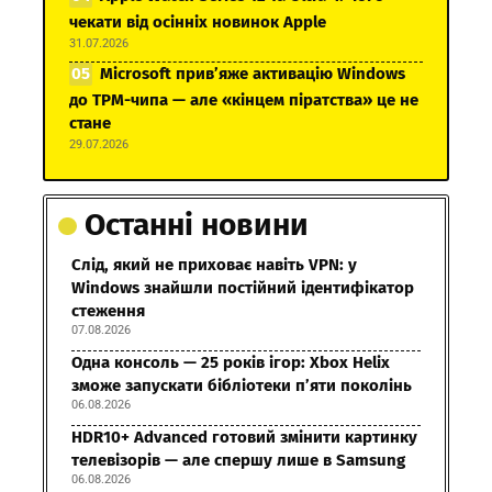
чекати від осінніх новинок Apple
31.07.2026
Microsoft прив’яже активацію Windows
до TPM-чипа — але «кінцем піратства» це не
стане
29.07.2026
Останні новини
Слід, який не приховає навіть VPN: у
Windows знайшли постійний ідентифікатор
стеження
07.08.2026
Одна консоль — 25 років ігор: Xbox Helix
зможе запускати бібліотеки п’яти поколінь
06.08.2026
HDR10+ Advanced готовий змінити картинку
телевізорів — але спершу лише в Samsung
06.08.2026