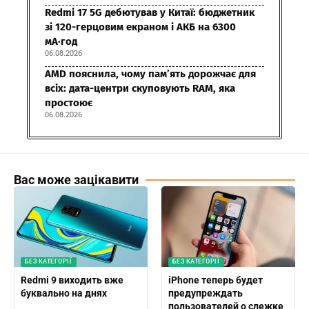
Redmi 17 5G дебютував у Китаї: бюджетник
зі 120-герцовим екраном і АКБ на 6300
мА·год
06.08.2026
AMD пояснила, чому пам’ять дорожчає для
всіх: дата-центри скуповують RAM, яка
простоює
06.08.2026
Вас може зацікавити
БЕЗ КАТЕГОРІЇ
БЕЗ КАТЕГОРІЇ
Redmi 9 виходить вже
iPhone теперь будет
буквально на днях
предупреждать
пользователей о слежке