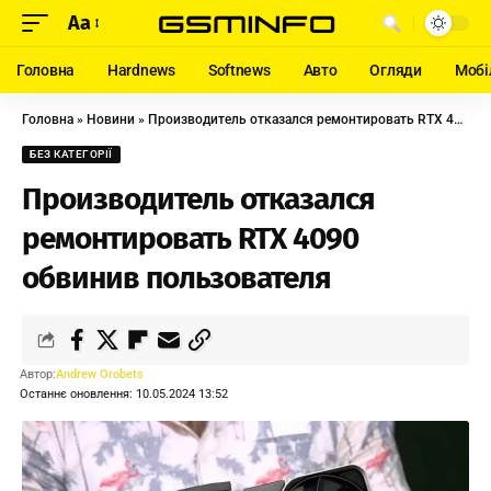
Aa
Головна
Hardnews
Softnews
Авто
Огляди
Мобі
Головна
»
Новини
»
Производитель отказался ремонтировать RTX 4090 обвинив пользователя
БЕЗ КАТЕГОРІЇ
Производитель отказался
ремонтировать RTX 4090
обвинив пользователя
Автор:
Andrew Orobets
Останнє оновлення: 10.05.2024 13:52