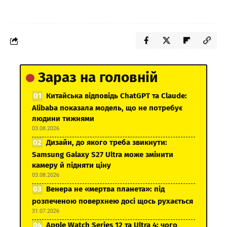
Зараз на головній
Китайська відповідь ChatGPT та Claude:
Alibaba показала модель, що не потребує
людини тижнями
03.08.2026
Дизайн, до якого треба звикнути:
Samsung Galaxy S27 Ultra може змінити
камеру й підняти ціну
03.08.2026
Венера не «мертва планета»: під
розпеченою поверхнею досі щось рухається
31.07.2026
Apple Watch Series 12 та Ultra 4: чого