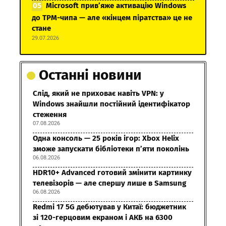
Microsoft прив’яже активацію Windows
до TPM-чипа — але «кінцем піратства» це не
стане
29.07.2026
Останні новини
Слід, який не приховає навіть VPN: у
Windows знайшли постійний ідентифікатор
стеження
07.08.2026
Одна консоль — 25 років ігор: Xbox Helix
зможе запускати бібліотеки п’яти поколінь
06.08.2026
HDR10+ Advanced готовий змінити картинку
телевізорів — але спершу лише в Samsung
06.08.2026
Redmi 17 5G дебютував у Китаї: бюджетник
зі 120-герцовим екраном і АКБ на 6300