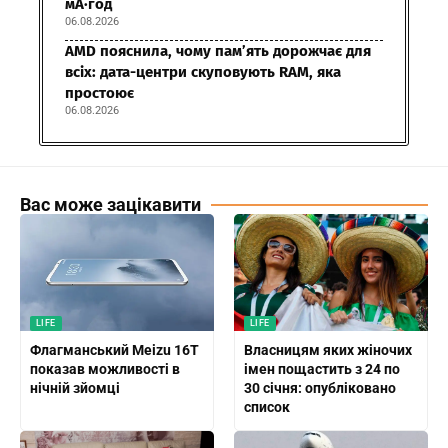
мА·год
06.08.2026
AMD пояснила, чому пам’ять дорожчає для
всіх: дата-центри скуповують RAM, яка
простоює
06.08.2026
Вас може зацікавити
LIFE
LIFE
Флагманський Meizu 16T
Власницям яких жіночих
показав можливості в
імен пощастить з 24 по
нічній зйомці
30 січня: опубліковано
список