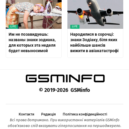
LIFE
LIFE
Им не позавидуешь:
Народилися в сорочці:
названы знаки зодиака,
знаки Зодіаку, біля яких
для которых эта неделя
найбільше шансів
будет невыносимой
вижити в авіакатастрофі
© 2019-2026 GSMinfo
Контакти
Редакція
Політика конфіденційності
Всі права дотримано. При використанні матеріалів GSMinfo
обов’язково слід вказувати гіперпосилання на першоджерело.