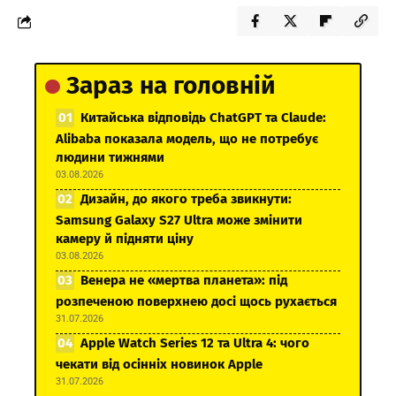
Зараз на головній
Китайська відповідь ChatGPT та Claude:
Alibaba показала модель, що не потребує
людини тижнями
03.08.2026
Дизайн, до якого треба звикнути:
Samsung Galaxy S27 Ultra може змінити
камеру й підняти ціну
03.08.2026
Венера не «мертва планета»: під
розпеченою поверхнею досі щось рухається
31.07.2026
Apple Watch Series 12 та Ultra 4: чого
чекати від осінніх новинок Apple
31.07.2026