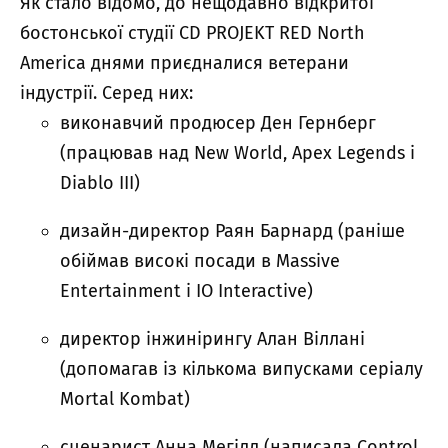
Як стало відомо, до нещодавно відкритої
бостонської студії CD PROJEKT RED North
America днями приєдналися ветерани
індустрії. Серед них:
виконавчий продюсер Ден Гернберг
(працював над New World, Apex Legends і
Diablo III)
дизайн-директор Раян Барнард (раніше
обіймав високі посади в Massive
Entertainment і IO Interactive)
директор інжинірингу Алан Віллані
(допомагав із кількома випусками серіалу
Mortal Kombat)
сценарист Анна Мегілл (написала Control,