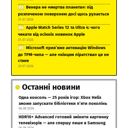
Венера не «мертва планета»: під
розпеченою поверхнею досі щось рухається
31.07.2026
Apple Watch Series 12 та Ultra 4: чого
чекати від осінніх новинок Apple
31.07.2026
Microsoft прив’яже активацію Windows
до TPM-чипа — але «кінцем піратства» це не
стане
29.07.2026
Останні новини
Одна консоль — 25 років ігор: Xbox Helix
зможе запускати бібліотеки п’яти поколінь
06.08.2026
HDR10+ Advanced готовий змінити картинку
телевізорів — але спершу лише в Samsung
06.08.2026