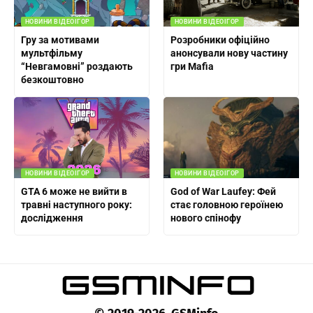
НОВИНИ ВІДЕОІГОР
НОВИНИ ВІДЕОІГОР
Гру за мотивами
Розробники офіційно
мультфільму
анонсували нову частину
“Невгамовні” роздають
гри Mafia
безкоштовно
НОВИНИ ВІДЕОІГОР
НОВИНИ ВІДЕОІГОР
GTA 6 може не вийти в
God of War Laufey: Фей
травні наступного року:
стає головною героїнею
дослідження
нового спінофу