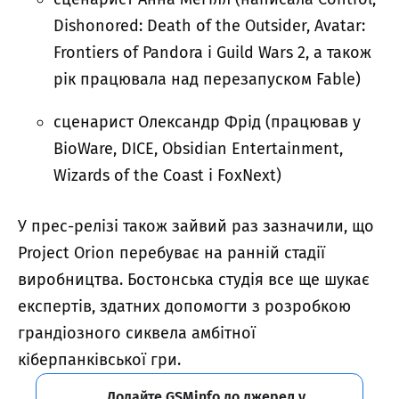
Dishonored: Death of the Outsider, Avatar:
Frontiers of Pandora і Guild Wars 2, а також
рік працювала над перезапуском Fable)
сценарист Олександр Фрід (працював у
BioWare, DICE, Obsidian Entertainment,
Wizards of the Coast і FoxNext)
У прес-релізі також зайвий раз зазначили, що
Project Orion перебуває на ранній стадії
виробництва. Бостонська студія все ще шукає
експертів, здатних допомогти з розробкою
грандіозного сиквела амбітної
кіберпанківської гри.
Додайте GSMinfo до джерел у