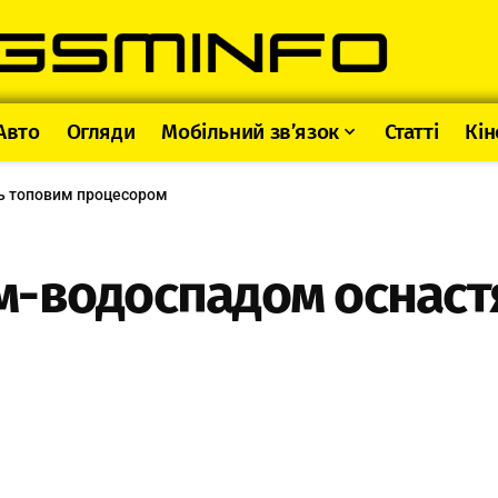
Авто
Огляди
Мобільний зв’язок
Статті
Кін
ь топовим процесором
м-водоспадом оснаст