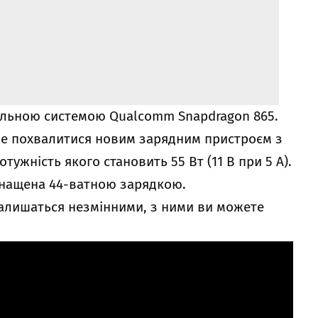
альною системою Qualcomm Snapdragon 865.
оже похвалитися новим зарядним пристроєм з
ужність якого становить 55 Вт (11 В при 5 А).
снащена 44-ватною зарядкою.
алишаться незмінними, з ними ви можете