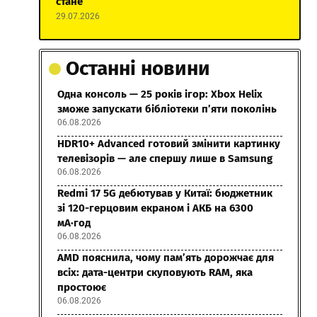
стане
29.07.2026
Останні новини
Одна консоль — 25 років ігор: Xbox Helix
зможе запускати бібліотеки п’яти поколінь
06.08.2026
HDR10+ Advanced готовий змінити картинку
телевізорів — але спершу лише в Samsung
06.08.2026
Redmi 17 5G дебютував у Китаї: бюджетник
зі 120-герцовим екраном і АКБ на 6300
мА·год
06.08.2026
AMD пояснила, чому пам’ять дорожчає для
всіх: дата-центри скуповують RAM, яка
простоює
06.08.2026