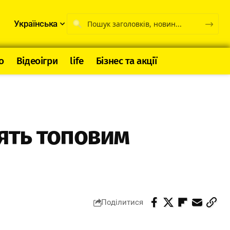
Українська
о
Відеоігри
life
Бізнес та акції
ять топовим
Поділитися