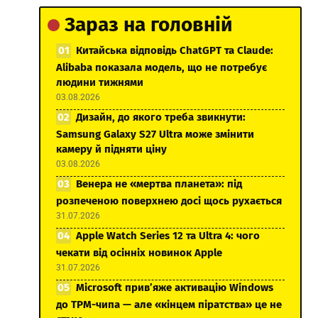
Зараз на головній
Китайська відповідь ChatGPT та Claude:
Alibaba показала модель, що не потребує
людини тижнями
03.08.2026
Дизайн, до якого треба звикнути:
Samsung Galaxy S27 Ultra може змінити
камеру й підняти ціну
03.08.2026
Венера не «мертва планета»: під
розпеченою поверхнею досі щось рухається
31.07.2026
Apple Watch Series 12 та Ultra 4: чого
чекати від осінніх новинок Apple
31.07.2026
Microsoft прив’яже активацію Windows
до TPM-чипа — але «кінцем піратства» це не