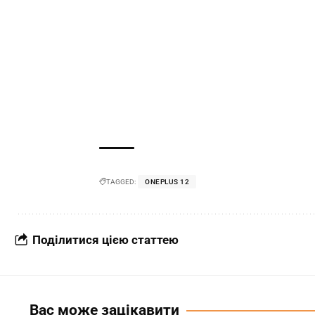
TAGGED:
ONEPLUS 12
Поділитися цією статтею
Вас може зацікавити