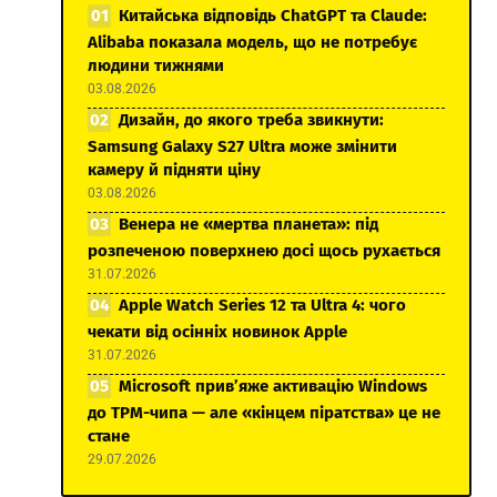
Китайська відповідь ChatGPT та Claude:
Alibaba показала модель, що не потребує
людини тижнями
03.08.2026
Дизайн, до якого треба звикнути:
Samsung Galaxy S27 Ultra може змінити
камеру й підняти ціну
03.08.2026
Венера не «мертва планета»: під
розпеченою поверхнею досі щось рухається
31.07.2026
Apple Watch Series 12 та Ultra 4: чого
чекати від осінніх новинок Apple
31.07.2026
Microsoft прив’яже активацію Windows
до TPM-чипа — але «кінцем піратства» це не
стане
29.07.2026