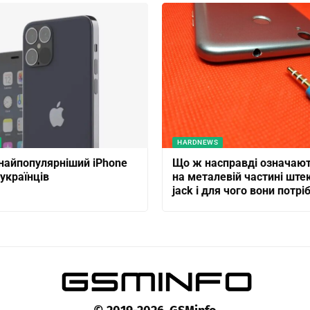
HARDNEWS
найпопулярніший iPhone
Що ж насправді означают
українців
на металевій частині штек
jack і для чого вони потріб