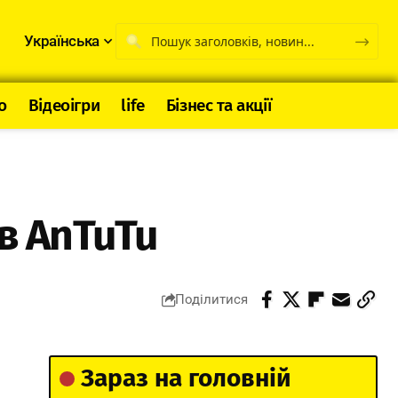
Українська
о
Відеоігри
life
Бізнес та акції
в AnTuTu
Поділитися
Зараз на головній