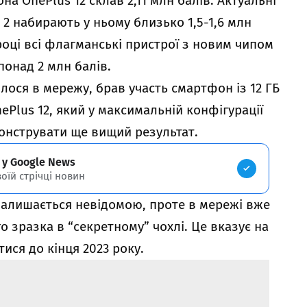
а OnePlus 12 склав 2,11 млн балів. Актуальні
 2 набирають у ньому близько 1,5-1,6 млн
році всі флагманські пристрої з новим чипом
понад 2 млн балів.
лося в мережу, брав участь смартфон із 12 ГБ
ePlus 12, який у максимальній конфігурації
онструвати ще вищий результат.
 у Google News
воїй стрічці новин
 залишається невідомою, проте в мережі вже
 зразка в “секретному” чохлі. Це вказує на
ися до кінця 2023 року.