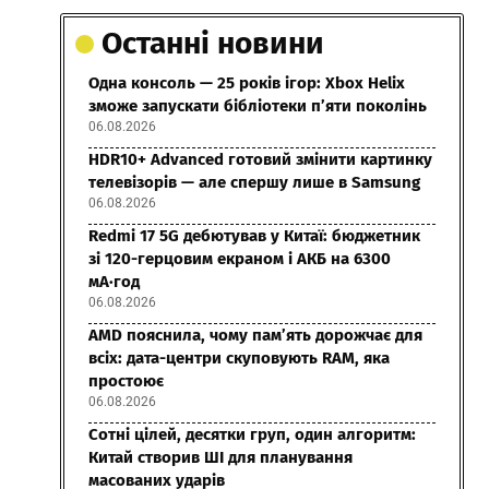
Останні новини
Одна консоль — 25 років ігор: Xbox Helix
зможе запускати бібліотеки п’яти поколінь
06.08.2026
HDR10+ Advanced готовий змінити картинку
телевізорів — але спершу лише в Samsung
06.08.2026
Redmi 17 5G дебютував у Китаї: бюджетник
зі 120-герцовим екраном і АКБ на 6300
мА·год
06.08.2026
AMD пояснила, чому пам’ять дорожчає для
всіх: дата-центри скуповують RAM, яка
простоює
06.08.2026
Сотні цілей, десятки груп, один алгоритм:
Китай створив ШІ для планування
масованих ударів