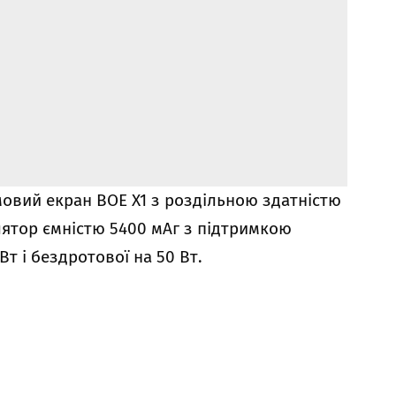
овий екран BOE X1 з роздільною здатністю
улятор ємністю 5400 мАг з підтримкою
т і бездротової на 50 Вт.