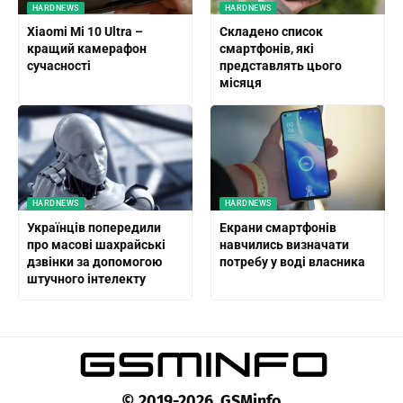
HARDNEWS
HARDNEWS
Xiaomi Mi 10 Ultra –
Складено список
кращий камерафон
смартфонів, які
сучасності
представлять цього
місяця
HARDNEWS
HARDNEWS
Українців попередили
Екрани смартфонів
про масові шахрайські
навчились визначати
дзвінки за допомогою
потребу у воді власника
штучного інтелекту
© 2019-2026 GSMinfo