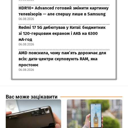
HDR10+ Advanced готовий змінити картинку
телевізорів — але спершу лише в Samsung
06.08.2026
Redmi 17 5G дебютував у Китаї: бюджетник
зі 120-герцовим екраном і АКБ на 6300
мА·год
06.08.2026
AMD пояснила, чому пам’ять дорожчає для
всіх: дата-центри скуповують RAM, яка
простоює
06.08.2026
Вас може зацікавити