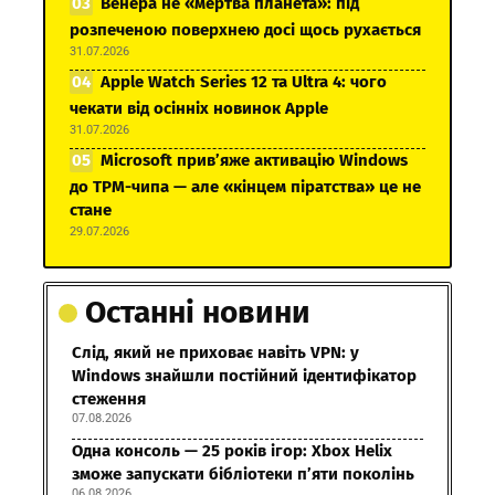
Венера не «мертва планета»: під
розпеченою поверхнею досі щось рухається
31.07.2026
Apple Watch Series 12 та Ultra 4: чого
чекати від осінніх новинок Apple
31.07.2026
Microsoft прив’яже активацію Windows
до TPM-чипа — але «кінцем піратства» це не
стане
29.07.2026
Останні новини
Слід, який не приховає навіть VPN: у
Windows знайшли постійний ідентифікатор
стеження
07.08.2026
Одна консоль — 25 років ігор: Xbox Helix
зможе запускати бібліотеки п’яти поколінь
06.08.2026