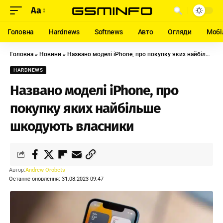
Aa
Головна
Hardnews
Softnews
Авто
Огляди
Мобі
Головна
»
Новини
»
Названо моделі iPhone, про покупку яких найбільше шкодують власники
HARDNEWS
Названо моделі iPhone, про
покупку яких найбільше
шкодують власники
Автор:
Andrew Orobets
Останнє оновлення: 31.08.2023 09:47