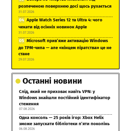
розпеченою поверхнею досі щось рухається
31.07.2026
Apple Watch Series 12 та Ultra 4: чого
чекати від осінніх новинок Apple
31.07.2026
Microsoft прив’яже активацію Windows
до TPM-чипа — але «кінцем піратства» це не
стане
29.07.2026
Останні новини
Слід, який не приховає навіть VPN: у
Windows знайшли постійний ідентифікатор
стеження
07.08.2026
Одна консоль — 25 років ігор: Xbox Helix
зможе запускати бібліотеки п’яти поколінь
06.08.2026