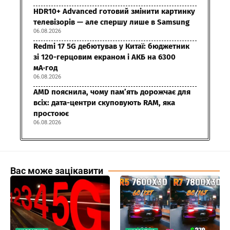
HDR10+ Advanced готовий змінити картинку
телевізорів — але спершу лише в Samsung
06.08.2026
Redmi 17 5G дебютував у Китаї: бюджетник
зі 120-герцовим екраном і АКБ на 6300
мА·год
06.08.2026
AMD пояснила, чому пам’ять дорожчає для
всіх: дата-центри скуповують RAM, яка
простоює
06.08.2026
Вас може зацікавити