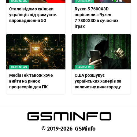
HARDNEWS
HARDNEWS
Стало відомо скільки
Ryzen 5 7600X3D
українців підтримують
порівняли з Ryzen
впровадження 5G
7 7800X3D в сучасних
іграх
HARDNEWS
HARDNEWS
MediaTek також хоче
США розшукує
вийти на ринок
українських хакерів за
процесорів для ПК
величезну винагороду
© 2019-2026 GSMinfo