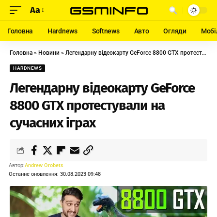
Aa
Головна
Hardnews
Softnews
Авто
Огляди
Мобі
Головна
»
Новини
»
Легендарну відеокарту GeForce 8800 GTX протестували на сучасних іграх
HARDNEWS
Легендарну відеокарту GeForce
8800 GTX протестували на
сучасних іграх
Автор:
Andrew Orobets
Останнє оновлення: 30.08.2023 09:48