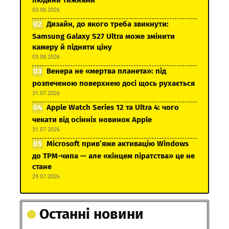
03.08.2026
Дизайн, до якого треба звикнути:
Samsung Galaxy S27 Ultra може змінити
камеру й підняти ціну
03.08.2026
Венера не «мертва планета»: під
розпеченою поверхнею досі щось рухається
31.07.2026
Apple Watch Series 12 та Ultra 4: чого
чекати від осінніх новинок Apple
31.07.2026
Microsoft прив’яже активацію Windows
до TPM-чипа — але «кінцем піратства» це не
стане
29.07.2026
Останні новини