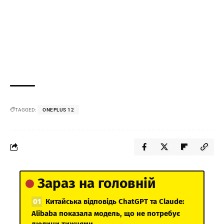
TAGGED:
ONEPLUS 12
Зараз на головній
Китайська відповідь ChatGPT та Claude:
Alibaba показала модель, що не потребує
людини тижнями