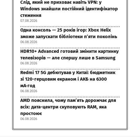
Слід, який не приховає навіть VPN: у
Windows знайшли постійний ідентифікатор
стеження
07.08.2026
Одна консоль — 25 років ігор: Xbox Helix
зможе запускати бібліотеки п’яти поколінь
06.08.2026
HDR10+ Advanced готовий змінити картинку
телевізорів — але спершу лише в Samsung
06.08.2026
Redmi 17 5G дебютував у Китаї: бюджетник
зі 120-герцовим екраном і АКБ на 6300
мА·год
06.08.2026
AMD пояснила, чому пам’ять дорожчає для
всіх: дата-центри скуповують RAM, яка
простоює
06.08.2026