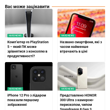
Вас може зацікавити
HARDNEWS
HARDNEWS
Комп’ютер vs PlayStation
Названо смартфони, які з
5 – який ПК може
часом найменше
зрівнятися з консоллю в
втрачають в ціні
продуктивності?
HARDNEWS
HARDNEWS
iPhone 12 Pro з лідаром
Представлено HONOR
показали першому
300 Ultra з камерою-
зображенні
перископом, чипом
Snapdragon 8 Gen 3