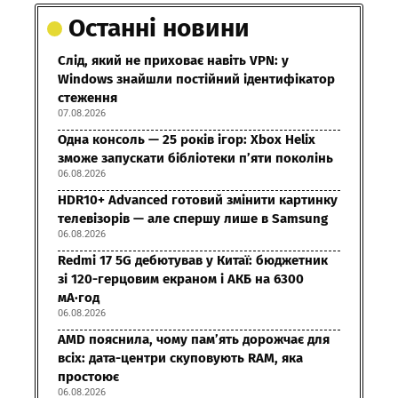
Останні новини
Слід, який не приховає навіть VPN: у
Windows знайшли постійний ідентифікатор
стеження
07.08.2026
Одна консоль — 25 років ігор: Xbox Helix
зможе запускати бібліотеки п’яти поколінь
06.08.2026
HDR10+ Advanced готовий змінити картинку
телевізорів — але спершу лише в Samsung
06.08.2026
Redmi 17 5G дебютував у Китаї: бюджетник
зі 120-герцовим екраном і АКБ на 6300
мА·год
06.08.2026
AMD пояснила, чому пам’ять дорожчає для
всіх: дата-центри скуповують RAM, яка
простоює
06.08.2026