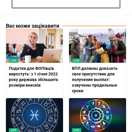
Вас може зацікавити
LIFE
LIFE
Податки для ФОПівців
ВПЛ должны доказать
виростуть: з 1 січня 2022
свое присутствие для
року держава збільшить
получения выплат:
розміри внесків
озвучены предельные
сроки
LIFE
LIFE