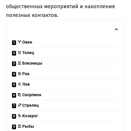
общественных мероприятий и накопления
полезных контактов.
♈ Овен
♉ Телец
♊ Близнецы
♋ Рак
♌ Лев
♏ Скорпион
♐ Стрелец
♑ Козерог
♊ Рыбы