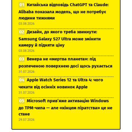
Китайська відповідь ChatGPT та Claude:
Alibaba показала модель, що не потребує
людини тижнями
03.08.2026
Дизайн, до якого треба звикнути:
Samsung Galaxy S27 Ultra може змінити
камеру й підняти ціну
03.08.2026
Венера не «мертва планета»: під
розпеченою поверхнею досі щось рухається
31.07.2026
Apple Watch Series 12 та Ultra 4: чого
чекати від осінніх новинок Apple
31.07.2026
Microsoft прив’яже активацію Windows
до TPM-чипа — але «кінцем піратства» це не
стане
29.07.2026