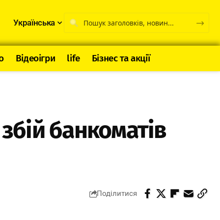
Українська
о
Відеоігри
life
Бізнес та акції
 збій банкоматів
Поділитися