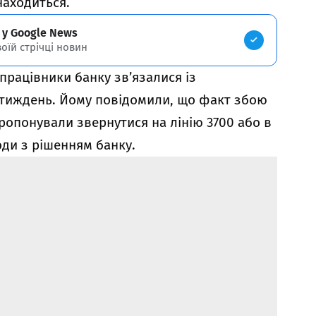
знаходиться.
 у Google News
воїй стрічці новин
працівники банку зв’язалися із
 тиждень. Йому повідомили, що факт збою
ропонували звернутися на лінію 3700 або в
оди з рішенням банку.