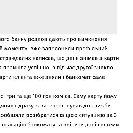
вного банку розповідають про вимкнення
ий момент», вже заполонили профільний
страждалих написав, що двічі знімав з карти
я пройшла успішно, а під час другої зникло
арти клієнта вже зняли і банкомат саме
с. грн та ще 100 грн комісії. Саму карту йому
дянин одразу ж зателефонував до служби
ообіцяли розібратися із цією ситуацією за 3
 інкасацію банкомату та звірити дані системи