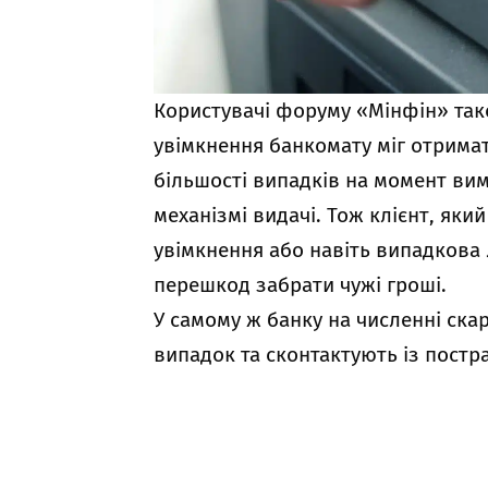
Користувачі форуму «Мінфін» так
увімкнення банкомату міг отрима
більшості випадків на момент вим
механізмі видачі. Тож клієнт, яки
увімкнення або навіть випадкова
перешкод забрати чужі гроші.
У самому ж банку на численні ска
випадок та сконтактують із пост