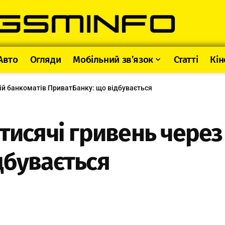
Авто
Огляди
Мобільний зв’язок
Статті
Кін
бій банкоматів ПриватБанку: що відбувається
тисячі гривень через
дбувається