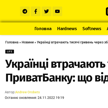
Головна
Hardnews
Softnews
Головна
»
Новини
»
Українці втрачають тисячі гривень через з
LIFE
Українці втрачають 
ПриватБанку: що ві
Автор:
Andrew Orobets
Останнє оновлення: 24.11.2022 19:19