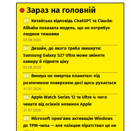
Зараз на головній
Китайська відповідь ChatGPT та Claude:
Alibaba показала модель, що не потребує
людини тижнями
03.08.2026
Дизайн, до якого треба звикнути:
Samsung Galaxy S27 Ultra може змінити
камеру й підняти ціну
03.08.2026
Венера не «мертва планета»: під
розпеченою поверхнею досі щось рухається
31.07.2026
Apple Watch Series 12 та Ultra 4: чого
чекати від осінніх новинок Apple
31.07.2026
Microsoft прив’яже активацію Windows
до TPM-чипа — але «кінцем піратства» це не