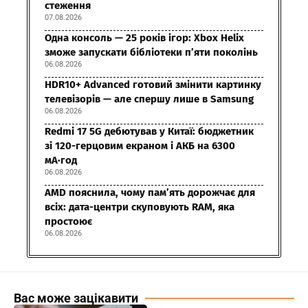
стеження
07.08.2026
Одна консоль — 25 років ігор: Xbox Helix
зможе запускати бібліотеки п’яти поколінь
06.08.2026
HDR10+ Advanced готовий змінити картинку
телевізорів — але спершу лише в Samsung
06.08.2026
Redmi 17 5G дебютував у Китаї: бюджетник
зі 120-герцовим екраном і АКБ на 6300
мА·год
06.08.2026
AMD пояснила, чому пам’ять дорожчає для
всіх: дата-центри скуповують RAM, яка
простоює
06.08.2026
Вас може зацікавити