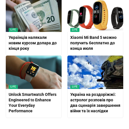
LIFE
LIFE
Українців налякали
Xiaomi Mi Band 5 можно
новим курсом долара до
получить бесплатно до
кінця року
конца июля
LIFE
LIFE
Unlock Smartwatch Offers
Україна на роздоріжжі:
Engineered to Enhance
астролог розповів про
Your Everyday
два сценарія завершення
Performance
війни та їх наслідки