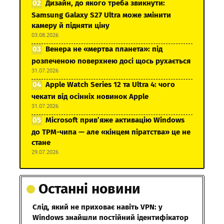
Дизайн, до якого треба звикнути:
Samsung Galaxy S27 Ultra може змінити
камеру й підняти ціну
03.08.2026
Венера не «мертва планета»: під
розпеченою поверхнею досі щось рухається
31.07.2026
Apple Watch Series 12 та Ultra 4: чого
чекати від осінніх новинок Apple
31.07.2026
Microsoft прив’яже активацію Windows
до TPM-чипа — але «кінцем піратства» це не
стане
29.07.2026
Останні новини
Слід, який не приховає навіть VPN: у
Windows знайшли постійний ідентифікатор