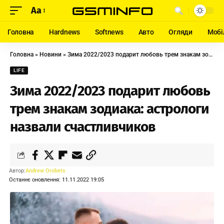
Aa
Головна
Hardnews
Softnews
Авто
Огляди
Мобі
Головна
»
Новини
»
Зима 2022/2023 подарит любовь трем знакам зодиака: астрологи назвали счастливчиков
LIFE
Зима 2022/2023 подарит любовь
трем знакам зодиака: астрологи
назвали счастливчиков
Автор:
Andrew Orobets
Останнє оновлення: 11.11.2022 19:05