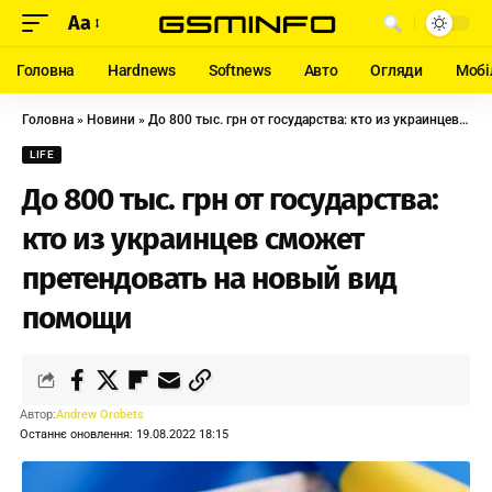
Aa
Головна
Hardnews
Softnews
Авто
Огляди
Мобі
Головна
»
Новини
»
До 800 тыс. грн от государства: кто из украинцев сможет претендовать на новый вид помощи
LIFE
До 800 тыс. грн от государства:
кто из украинцев сможет
претендовать на новый вид
помощи
Автор:
Andrew Orobets
Останнє оновлення: 19.08.2022 18:15