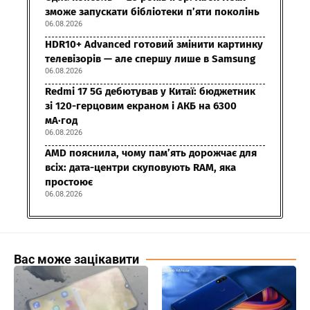
зможе запускати бібліотеки п’яти поколінь
06.08.2026
HDR10+ Advanced готовий змінити картинку
телевізорів — але спершу лише в Samsung
06.08.2026
Redmi 17 5G дебютував у Китаї: бюджетник
зі 120-герцовим екраном і АКБ на 6300
мА·год
06.08.2026
AMD пояснила, чому пам’ять дорожчає для
всіх: дата-центри скуповують RAM, яка
простоює
06.08.2026
Вас може зацікавити