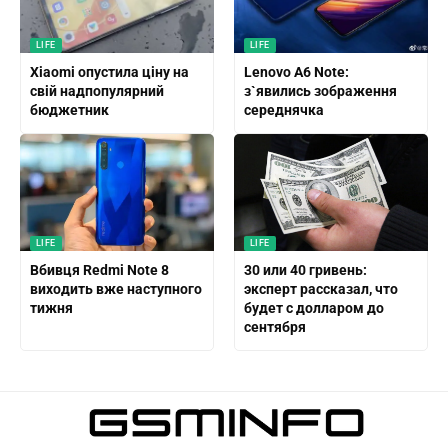
LIFE
LIFE
Xiaomi опустила ціну на
Lenovo A6 Note:
свій надпопулярний
з`явились зображення
бюджетник
середнячка
LIFE
LIFE
Вбивця Redmi Note 8
30 или 40 гривень:
виходить вже наступного
эксперт рассказал, что
тижня
будет с долларом до
сентября