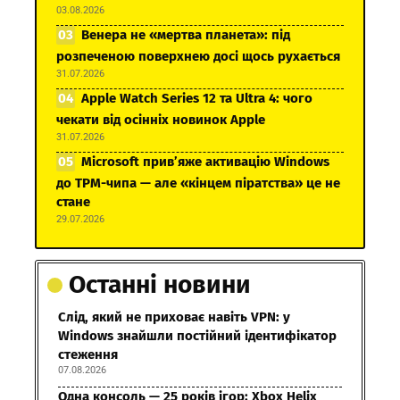
03.08.2026
Венера не «мертва планета»: під
розпеченою поверхнею досі щось рухається
31.07.2026
Apple Watch Series 12 та Ultra 4: чого
чекати від осінніх новинок Apple
31.07.2026
Microsoft прив’яже активацію Windows
до TPM-чипа — але «кінцем піратства» це не
стане
29.07.2026
Останні новини
Слід, який не приховає навіть VPN: у
Windows знайшли постійний ідентифікатор
стеження
07.08.2026
Одна консоль — 25 років ігор: Xbox Helix