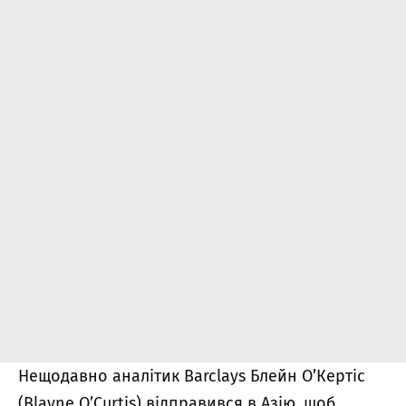
Нещодавно аналітик Barclays Блейн О’Кертіс
(Blayne O’Curtis) відправився в Азію, щоб