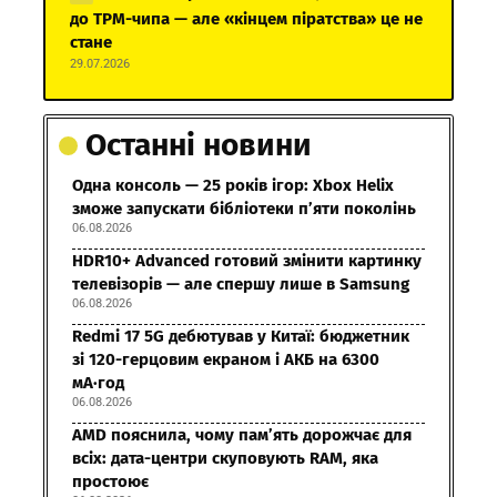
до TPM-чипа — але «кінцем піратства» це не
стане
29.07.2026
Останні новини
Одна консоль — 25 років ігор: Xbox Helix
зможе запускати бібліотеки п’яти поколінь
06.08.2026
HDR10+ Advanced готовий змінити картинку
телевізорів — але спершу лише в Samsung
06.08.2026
Redmi 17 5G дебютував у Китаї: бюджетник
зі 120-герцовим екраном і АКБ на 6300
мА·год
06.08.2026
AMD пояснила, чому пам’ять дорожчає для
всіх: дата-центри скуповують RAM, яка
простоює