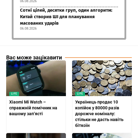
06.08.2026
Сотні цілей, десятки груп, один алгоритм:
Китай створив ШІ для планування
масованих ударів
06.08.2026
Вас може зацікавити
LIFE
LIFE
Xiaomi Mi Watch –
Українець продає 10
справжній помічник на
копійок у 80000 разів
вашому зап’ясті
дорожче номіналу:
стільки не дасть навіть
біткоїн