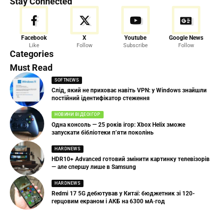
Stay Connected
Facebook
X
Youtube
Google News
Like
Follow
Subscribe
Follow
Categories
Must Read
SOFTNEWS
Слід, який не приховає навіть VPN: у Windows знайшли
постійний ідентифікатор стеження
НОВИНИ ВІДЕОІГОР
Одна консоль — 25 років ігор: Xbox Helix зможе
запускати бібліотеки п’яти поколінь
HARDNEWS
HDR10+ Advanced готовий змінити картинку телевізорів
— але спершу лише в Samsung
HARDNEWS
Redmi 17 5G дебютував у Китаї: бюджетник зі 120-
герцовим екраном і АКБ на 6300 мА·год