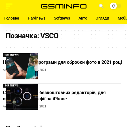
Головна
Hardnews
Softnews
Авто
Огляди
Мобі
Позначка:
VSCO
SOFTNEWS
Названо кращі програми для обробки фото в 2021 році
Автор:
Ihor Tolubyak
05.05.2021
SOFTNEWS
Складено ТОП-5 безкоштовних редакторів, для
обробки фотографії на iPhone
Автор:
Ihor Tolubyak
21.04.2021