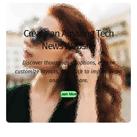
Create an Amazing Tech
News Website
Discover thousands of options, easy to
customize layouts, one-click to import demo
and much more.
Learn More