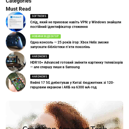
Categories
Must Read
SOFTNEWS
Слід, який не приховає навіть VPN: у Windows знайшли
постійний ідентифікатор стеження
НОВИНИ ВІДЕОІГОР
Одна консоль — 25 років ігор: Xbox Helix зможе
запускати бібліотеки п’яти поколінь
HARDNEWS
HDR10+ Advanced готовий змінити картинку телевізорів
— але спершу лише в Samsung
HARDNEWS
Redmi 17 5G дебютував у Китаї: бюджетник зі 120-
герцовим екраном і АКБ на 6300 мА·год