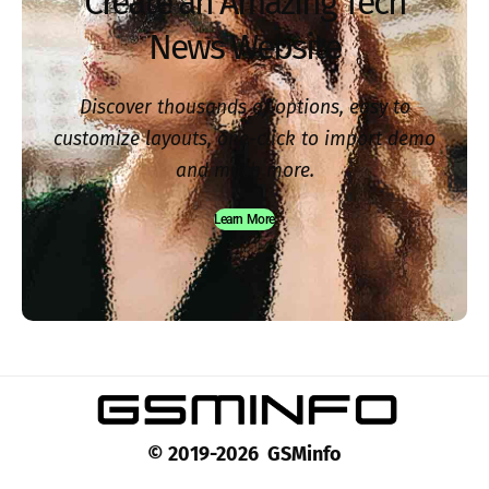
Create an Amazing Tech
News Website
Discover thousands of options, easy to
customize layouts, one-click to import demo
and much more.
Learn More
© 2019-2026 GSMinfo