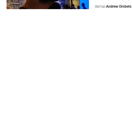
Автор:
Andrew Orobets