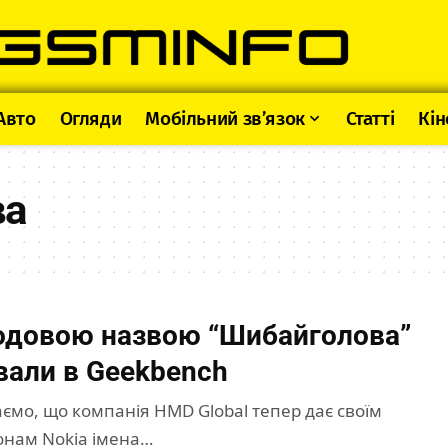
Авто
Огляди
Мобільний зв’язок
Статті
Кін
ва
кодовою назвою “Шибайголова”
вали в Geekbench
аємо, що компанія HMD Global тепер дає своїм
нам Nokia імена…