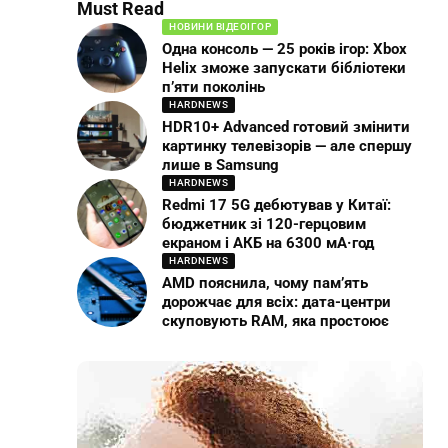
Must Read
НОВИНИ ВІДЕОІГОР
Одна консоль — 25 років ігор: Xbox
Helix зможе запускати бібліотеки
п’яти поколінь
HARDNEWS
HDR10+ Advanced готовий змінити
картинку телевізорів — але спершу
лише в Samsung
HARDNEWS
Redmi 17 5G дебютував у Китаї:
бюджетник зі 120-герцовим
екраном і АКБ на 6300 мА·год
HARDNEWS
AMD пояснила, чому пам’ять
дорожчає для всіх: дата-центри
скуповують RAM, яка простоює