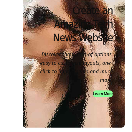
Create an
Amazing Tech
News Website
Discover thousands of options,
easy to customize layouts, one-
click to import demo and much
more.
Learn More