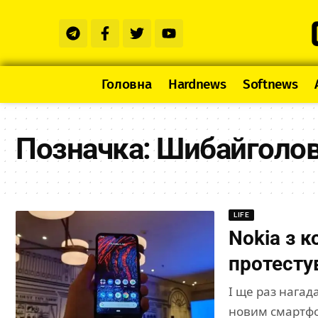
Головна
Hardnews
Softnews
Позначка:
Шибайголо
LIFE
Nokia з 
протесту
І ще раз нагад
новим смартфо