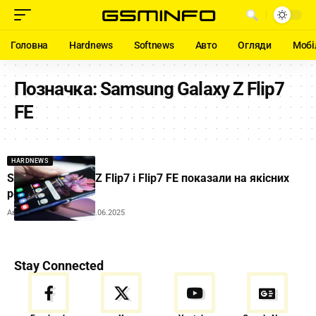
Головна
Hardnews
Softnews
Авто
Огляди
Мобі
Позначка:
Samsung Galaxy Z Flip7
FE
HARDNEWS
Samsung Galaxy Z Flip7 і Flip7 FE показали на якісних
рендерах
Автор:
Andrew Orobets
24.06.2025
Stay Connected