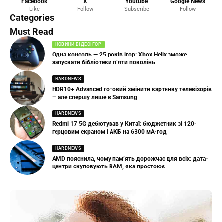
Facebook
X
Youtube
Google News
Like
Follow
Subscribe
Follow
Categories
Must Read
НОВИНИ ВІДЕОІГОР
Одна консоль — 25 років ігор: Xbox Helix зможе
запускати бібліотеки п’яти поколінь
HARDNEWS
HDR10+ Advanced готовий змінити картинку телевізорів
— але спершу лише в Samsung
HARDNEWS
Redmi 17 5G дебютував у Китаї: бюджетник зі 120-
герцовим екраном і АКБ на 6300 мА·год
HARDNEWS
AMD пояснила, чому пам’ять дорожчає для всіх: дата-
центри скуповують RAM, яка простоює