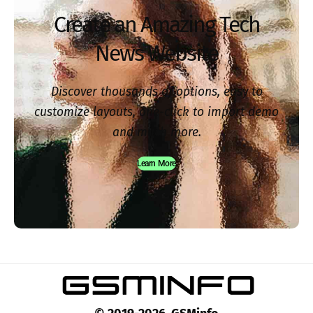
Create an Amazing Tech
News Website
Discover thousands of options, easy to
customize layouts, one-click to import demo
and much more.
Learn More