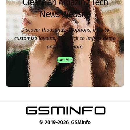
Create an Amazing Tech
News Website
Discover thousands of options, easy to
customize layouts, one-click to import demo
and much more.
Learn More
© 2019-2026 GSMinfo