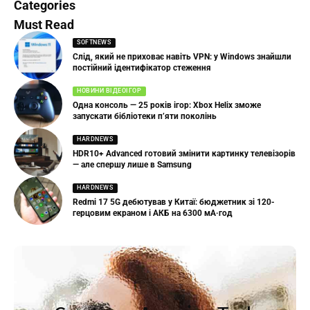
Categories
Must Read
SOFTNEWS
Слід, який не приховає навіть VPN: у Windows знайшли
постійний ідентифікатор стеження
НОВИНИ ВІДЕОІГОР
Одна консоль — 25 років ігор: Xbox Helix зможе
запускати бібліотеки п’яти поколінь
HARDNEWS
HDR10+ Advanced готовий змінити картинку телевізорів
— але спершу лише в Samsung
HARDNEWS
Redmi 17 5G дебютував у Китаї: бюджетник зі 120-
герцовим екраном і АКБ на 6300 мА·год