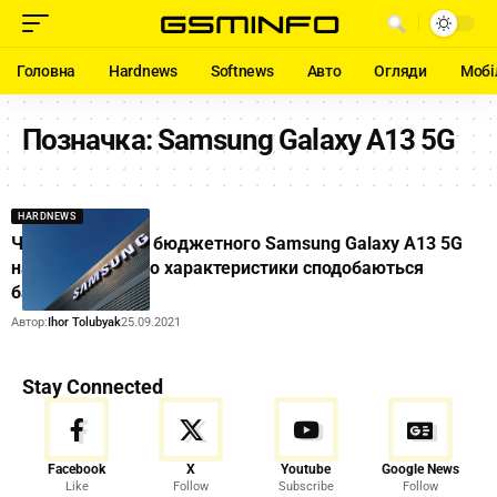
Головна
Hardnews
Softnews
Авто
Огляди
Мобі
Позначка:
Samsung Galaxy A13 5G
HARDNEWS
Чутки про появу бюджетного Samsung Galaxy A13 5G
наростають: його характеристики сподобаються
багатьом
Автор:
Ihor Tolubyak
25.09.2021
Stay Connected
Facebook
X
Youtube
Google News
Like
Follow
Subscribe
Follow