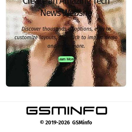
Create an Amazing Tech
News Website
Discover thousands of options, easy to
customize layouts, one-click to import demo
and much more.
Learn More
© 2019-2026 GSMinfo