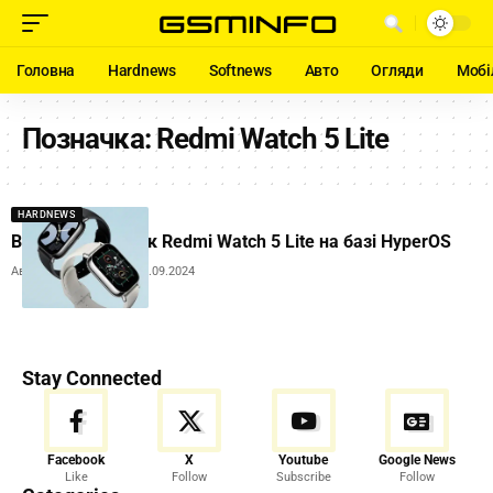
Головна
Hardnews
Softnews
Авто
Огляди
Мобі
Позначка:
Redmi Watch 5 Lite
HARDNEWS
Вийшов годинник Redmi Watch 5 Lite на базі HyperOS
Автор:
Andrew Orobets
26.09.2024
Stay Connected
Facebook
X
Youtube
Google News
Like
Follow
Subscribe
Follow