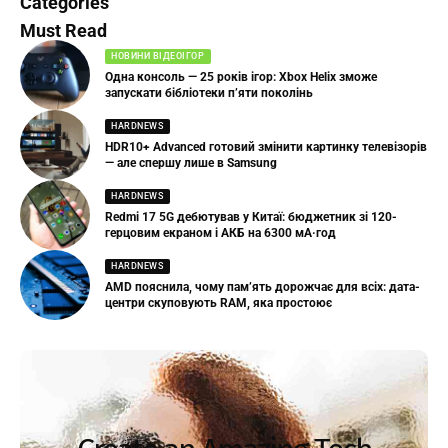
Categories
Must Read
НОВИНИ ВІДЕОІГОР
Одна консоль — 25 років ігор: Xbox Helix зможе
запускати бібліотеки п’яти поколінь
HARDNEWS
HDR10+ Advanced готовий змінити картинку телевізорів
— але спершу лише в Samsung
HARDNEWS
Redmi 17 5G дебютував у Китаї: бюджетник зі 120-
герцовим екраном і АКБ на 6300 мА·год
HARDNEWS
AMD пояснила, чому пам’ять дорожчає для всіх: дата-
центри скуповують RAM, яка простоює