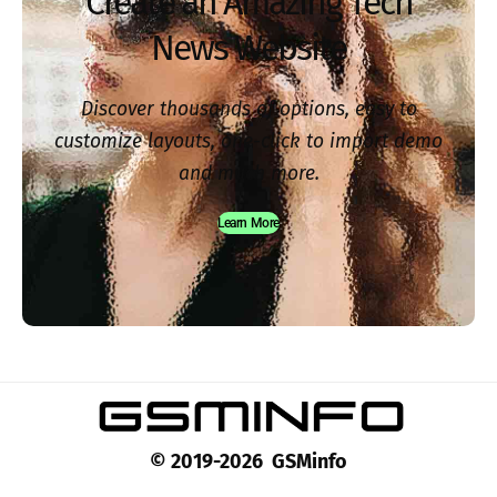
Create an Amazing Tech
News Website
Discover thousands of options, easy to
customize layouts, one-click to import demo
and much more.
Learn More
© 2019-2026 GSMinfo