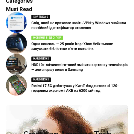
Categories
Must Read
SOFTNEWS
Слід, який не приховає навіть VPN: у Windows знайшли
постійний ідентифікатор стеження
НОВИНИ ВІДЕОІГОР
Одна консоль — 25 років ігор: Xbox Helix зможе
запускати бібліотеки п’яти поколінь
HARDNEWS
HDR10+ Advanced готовий змінити картинку телевізорів
— але спершу лише в Samsung
HARDNEWS
Redmi 17 5G дебютував у Китаї: бюджетник зі 120-
герцовим екраном і АКБ на 6300 мА·год