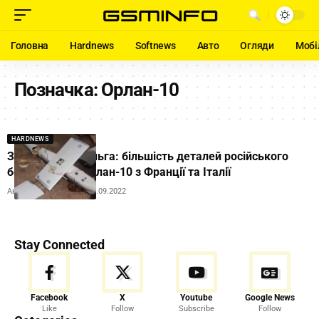
Головна
Hardnews
Softnews
Авто
Огляди
Мобі
Позначка:
Орлан-10
HARDNEWS
З Росії лише фольга: більшість деталей російського
безпілотника Орлан-10 з Франції та Італії
Автор:
Andrew Orobets
18.09.2022
Stay Connected
Facebook
X
Youtube
Google News
Like
Follow
Subscribe
Follow