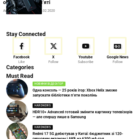
оперативної пам’яті
Автор:
Andrew Orobets
17.02.2020
Stay Connected
Facebook
X
Youtube
Google News
Like
Follow
Subscribe
Follow
Categories
Must Read
НОВИНИ ВІДЕОІГОР
Одна консоль — 25 років ігор: Xbox Helix зможе
запускати бібліотеки п’яти поколінь
HARDNEWS
HDR10+ Advanced готовий змінити картинку телевізорів
— але спершу лише в Samsung
HARDNEWS
Redmi 17 5G дебютував у Китаї: бюджетник зі 120-
герцовим екраном і АКБ на 6300 мА·год