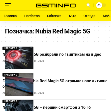
Головна
Hardnews
Softnews
Авто
Огляди
Мобі
Позначка:
Nubia Red Magic 5G
HARDNEWS
Nubia Red Magic 5G розібрали по гвинтикам на відео
Автор:
Andrew Orobets
31.03.2020
HARDNEWS
Геймерський Nubia Red Magic 5G отримає нове активне
охолодження
Автор:
Andrew Orobets
29.02.2020
HARDNEWS
Nubia Red Magic 5G – перший смартфон з 16 Гб