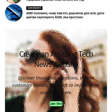
HARDNEWS
AMD пояснила, чому пам’ять дорожчає для всіх: дата-
центри скуповують RAM, яка простоює
Create an Amazing Tech
News Website
Discover thousands of options, easy to
customize layouts, one-click to import demo
and much more.
Learn More