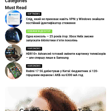
Categories
Must Read
SOFTNEWS
Слід, який не приховає навіть VPN: у Windows знайшли
постійний ідентифікатор стеження
НОВИНИ ВІДЕОІГОР
Одна консоль — 25 років ігор: Xbox Helix зможе
запускати бібліотеки п’яти поколінь
HARDNEWS
HDR10+ Advanced готовий змінити картинку телевізорів
— але спершу лише в Samsung
HARDNEWS
Redmi 17 5G дебютував у Китаї: бюджетник зі 120-
герцовим екраном і АКБ на 6300 мА·год