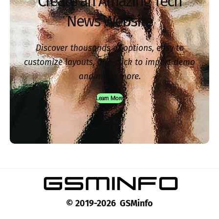
Create an Amazing Tech
News Website
Discover thousands of options, easy to
customize layouts, one-click to import demo
and much more.
Learn More
© 2019-2026 GSMinfo