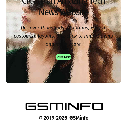
Create an Amazing Tech
News Website
Discover thousands of options, easy to
customize layouts, one-click to import demo
and much more.
Learn More
© 2019-2026 GSMinfo