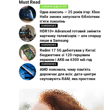
Must Read
НОВИНИ ВІДЕОІГОР
Одна консоль — 25 років ігор: Xbox
Helix зможе запускати бібліотеки
п’яти поколінь
HARDNEWS
HDR10+ Advanced готовий змінити
картинку телевізорів — але спершу
лише в Samsung
HARDNEWS
Redmi 17 5G дебютував у Китаї:
бюджетник зі 120-герцовим
екраном і АКБ на 6300 мА·год
HARDNEWS
AMD пояснила, чому пам’ять
дорожчає для всіх: дата-центри
скуповують RAM, яка простоює