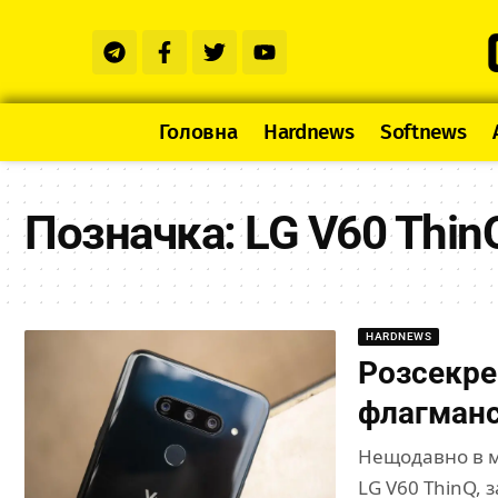
Головна
Hardnews
Softnews
Позначка:
LG V60 Thin
HARDNEWS
Розсекре
флагманс
Нещодавно в м
LG V60 ThinQ, 