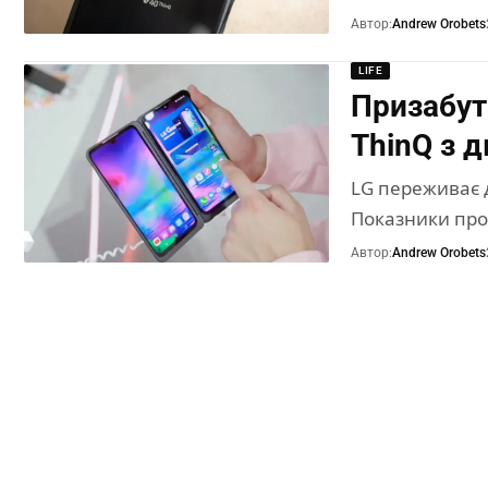
Автор:
Andrew Orobets
LIFE
Призабут
ThinQ з 
LG переживає 
Показники про
Автор:
Andrew Orobets