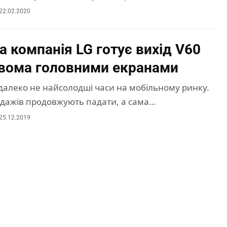
22.02.2020
а компанія LG готує вихід V60
двома головними екранами
далеко не найсолодші часи на мобільному ринку.
дажів продовжують падати, а сама…
25.12.2019