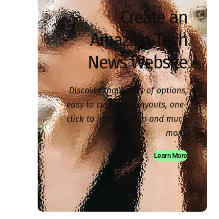
Create an
Amazing Tech
News Website
Discover thousands of options,
easy to customize layouts, one-
click to import demo and much
more.
Learn More