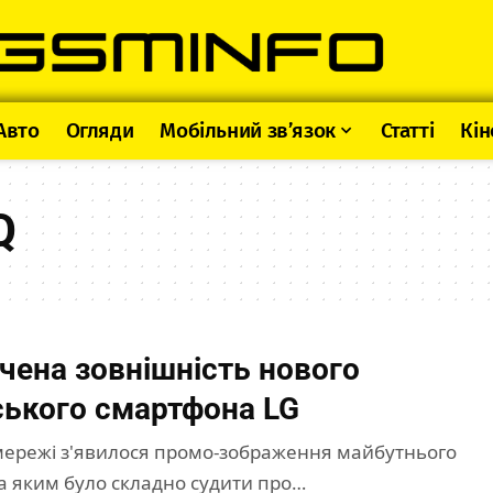
Авто
Огляди
Мобільний зв’язок
Статті
Кін
Q
чена зовнішність нового
ького смартфона LG
ережі з'явилося промо-зображення майбутнього
за яким було складно судити про…