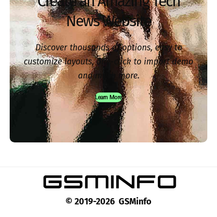
Create an Amazing Tech
News Website
Discover thousands of options, easy to
customize layouts, one-click to import demo
and much more.
Learn More
© 2019-2026 GSMinfo