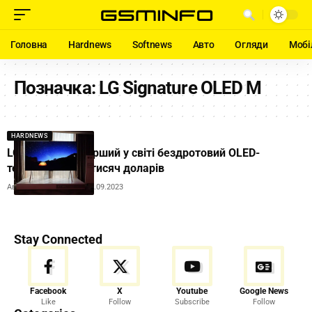
Головна
Hardnews
Softnews
Авто
Огляди
Мобі
Позначка:
LG Signature OLED M
HARDNEWS
LG випустила перший у світі бездротовий OLED-
телевізор за 30 тисяч доларів
Автор:
Andrew Orobets
12.09.2023
Stay Connected
Facebook
X
Youtube
Google News
Like
Follow
Subscribe
Follow