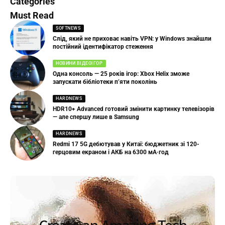
Categories
Must Read
SOFTNEWS
Слід, який не приховає навіть VPN: у Windows знайшли
постійний ідентифікатор стеження
НОВИНИ ВІДЕОІГОР
Одна консоль — 25 років ігор: Xbox Helix зможе
запускати бібліотеки п’яти поколінь
HARDNEWS
HDR10+ Advanced готовий змінити картинку телевізорів
— але спершу лише в Samsung
HARDNEWS
Redmi 17 5G дебютував у Китаї: бюджетник зі 120-
герцовим екраном і АКБ на 6300 мА·год