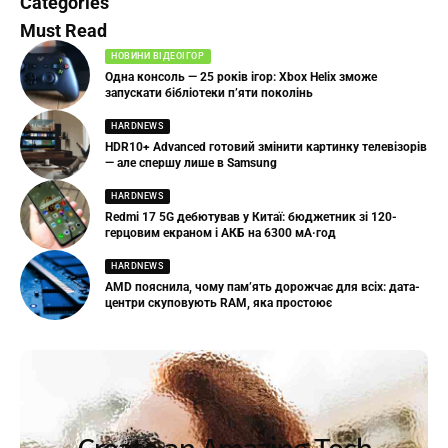
Categories
Must Read
НОВИНИ ВІДЕОІГОР
Одна консоль — 25 років ігор: Xbox Helix зможе
запускати бібліотеки п’яти поколінь
HARDNEWS
HDR10+ Advanced готовий змінити картинку телевізорів
— але спершу лише в Samsung
HARDNEWS
Redmi 17 5G дебютував у Китаї: бюджетник зі 120-
герцовим екраном і АКБ на 6300 мА·год
HARDNEWS
AMD пояснила, чому пам’ять дорожчає для всіх: дата-
центри скуповують RAM, яка простоює