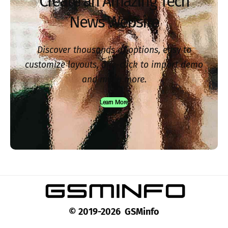
Create an Amazing Tech
News Website
Discover thousands of options, easy to
customize layouts, one-click to import demo
and much more.
Learn More
© 2019-2026 GSMinfo