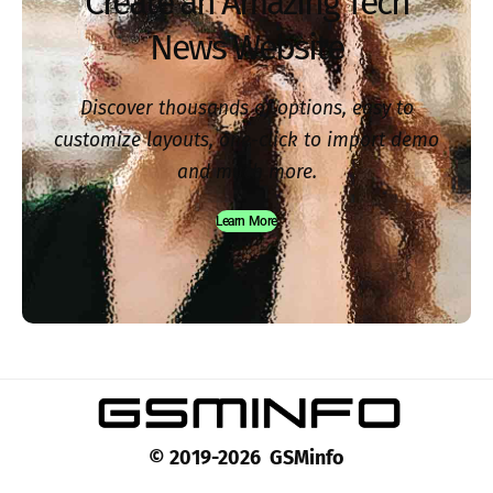
Create an Amazing Tech
News Website
Discover thousands of options, easy to
customize layouts, one-click to import demo
and much more.
Learn More
© 2019-2026 GSMinfo