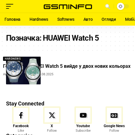
Головна
Hardnews
Softnews
Авто
Огляди
Мобі
Позначка:
HUAWEI Watch 5
HARDNEWS
Годинник HUAWEI Watch 5 вийде у двох нових кольорах
Автор:
Andrew Orobets
16.08.2025
Stay Connected
Facebook
X
Youtube
Google News
Like
Follow
Subscribe
Follow