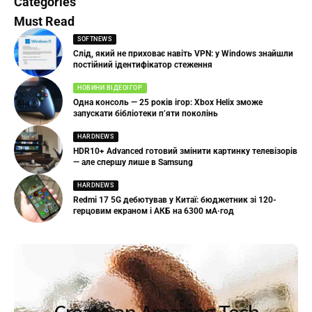
Categories
Must Read
SOFTNEWS
Слід, який не приховає навіть VPN: у Windows знайшли
постійний ідентифікатор стеження
НОВИНИ ВІДЕОІГОР
Одна консоль — 25 років ігор: Xbox Helix зможе
запускати бібліотеки п’яти поколінь
HARDNEWS
HDR10+ Advanced готовий змінити картинку телевізорів
— але спершу лише в Samsung
HARDNEWS
Redmi 17 5G дебютував у Китаї: бюджетник зі 120-
герцовим екраном і АКБ на 6300 мА·год