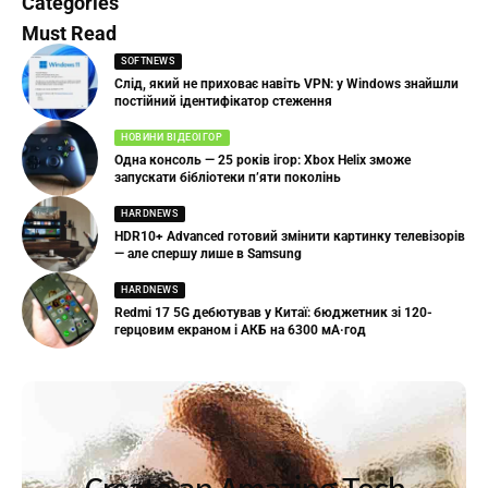
Categories
Must Read
SOFTNEWS
Слід, який не приховає навіть VPN: у Windows знайшли
постійний ідентифікатор стеження
НОВИНИ ВІДЕОІГОР
Одна консоль — 25 років ігор: Xbox Helix зможе
запускати бібліотеки п’яти поколінь
HARDNEWS
HDR10+ Advanced готовий змінити картинку телевізорів
— але спершу лише в Samsung
HARDNEWS
Redmi 17 5G дебютував у Китаї: бюджетник зі 120-
герцовим екраном і АКБ на 6300 мА·год