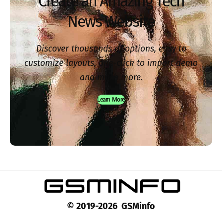
Create an Amazing Tech
News Website
Discover thousands of options, easy to
customize layouts, one-click to import demo
and much more.
Learn More
© 2019-2026 GSMinfo