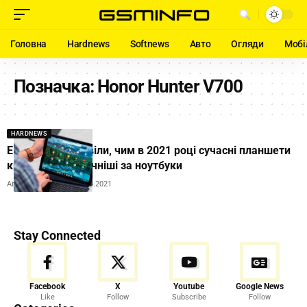
Головна
Hardnews
Softnews
Авто
Огляди
Мобі
Позначка:
Honor Hunter V700
HARDNEWS
Експерти розповіли, чим в 2021 році сучасні планшети
кращі та практичніші за ноутбуки
Автор:
Ihor Tolubyak
12.06.2021
Stay Connected
Facebook
X
Youtube
Google News
Like
Follow
Subscribe
Follow