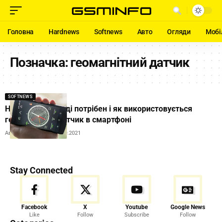
Головна
Hardnews
Softnews
Авто
Огляди
Мобі
Позначка:
геомагнітний датчик
SOFTNEWS
Навіщо насправді потрібен і як використовується
геомагнітний датчик в смартфоні
Автор:
Ihor Tolubyak
16.09.2021
Stay Connected
Facebook
X
Youtube
Google News
Like
Follow
Subscribe
Follow