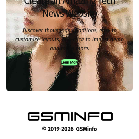
Create an Amazing Tech
News Website
Discover thousands of options, easy to
customize layouts, one-click to import demo
and much more.
Learn More
© 2019-2026 GSMinfo