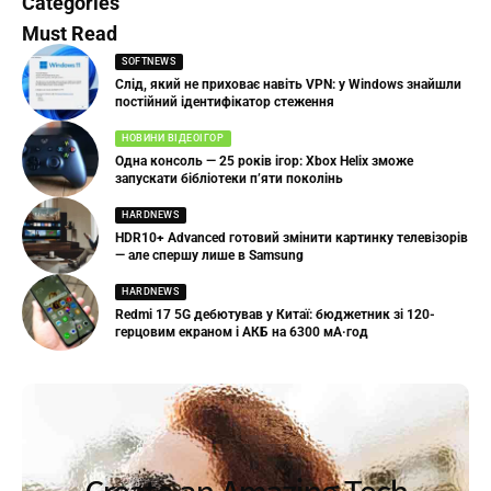
Categories
Must Read
SOFTNEWS
Слід, який не приховає навіть VPN: у Windows знайшли
постійний ідентифікатор стеження
НОВИНИ ВІДЕОІГОР
Одна консоль — 25 років ігор: Xbox Helix зможе
запускати бібліотеки п’яти поколінь
HARDNEWS
HDR10+ Advanced готовий змінити картинку телевізорів
— але спершу лише в Samsung
HARDNEWS
Redmi 17 5G дебютував у Китаї: бюджетник зі 120-
герцовим екраном і АКБ на 6300 мА·год