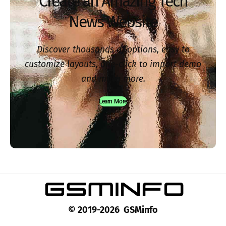
Create an Amazing Tech
News Website
Discover thousands of options, easy to
customize layouts, one-click to import demo
and much more.
Learn More
© 2019-2026 GSMinfo