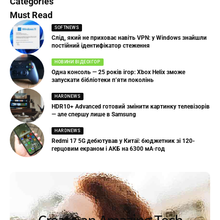
Categories
Must Read
SOFTNEWS
Слід, який не приховає навіть VPN: у Windows знайшли
постійний ідентифікатор стеження
НОВИНИ ВІДЕОІГОР
Одна консоль — 25 років ігор: Xbox Helix зможе
запускати бібліотеки п’яти поколінь
HARDNEWS
HDR10+ Advanced готовий змінити картинку телевізорів
— але спершу лише в Samsung
HARDNEWS
Redmi 17 5G дебютував у Китаї: бюджетник зі 120-
герцовим екраном і АКБ на 6300 мА·год