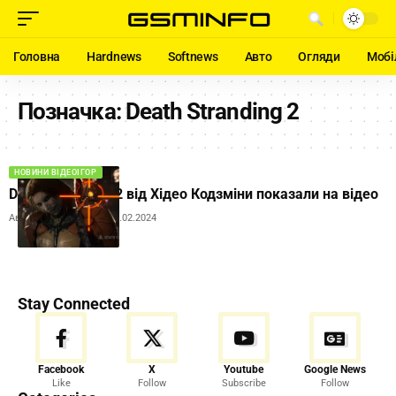
Головна
Hardnews
Softnews
Авто
Огляди
Мобі
Позначка:
Death Stranding 2
НОВИНИ ВІДЕОІГОР
Death Stranding 2 від Хідео Кодзміни показали на відео
Автор:
Andrew Orobets
01.02.2024
Stay Connected
Facebook
X
Youtube
Google News
Like
Follow
Subscribe
Follow