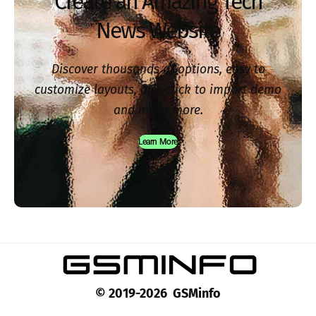
Create an Amazing Tech
News Website
Discover thousands of options, easy to
customize layouts, one-click to import demo
and much more.
Learn More
© 2019-2026 GSMinfo