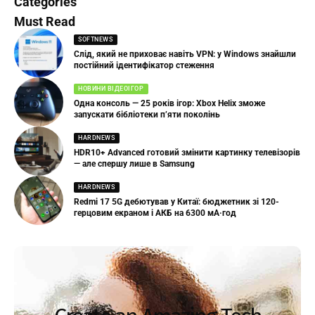
Categories
Must Read
SOFTNEWS
Слід, який не приховає навіть VPN: у Windows знайшли
постійний ідентифікатор стеження
НОВИНИ ВІДЕОІГОР
Одна консоль — 25 років ігор: Xbox Helix зможе
запускати бібліотеки п’яти поколінь
HARDNEWS
HDR10+ Advanced готовий змінити картинку телевізорів
— але спершу лише в Samsung
HARDNEWS
Redmi 17 5G дебютував у Китаї: бюджетник зі 120-
герцовим екраном і АКБ на 6300 мА·год