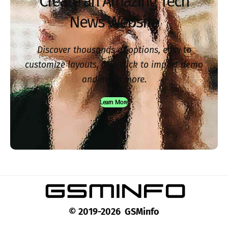
Create an Amazing Tech
News Website
Discover thousands of options, easy to
customize layouts, one-click to import demo
and much more.
Learn More
© 2019-2026 GSMinfo