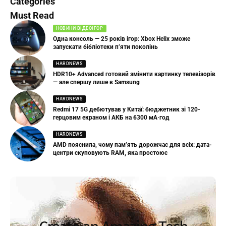
Categories
Must Read
НОВИНИ ВІДЕОІГОР
Одна консоль — 25 років ігор: Xbox Helix зможе
запускати бібліотеки п’яти поколінь
HARDNEWS
HDR10+ Advanced готовий змінити картинку телевізорів
— але спершу лише в Samsung
HARDNEWS
Redmi 17 5G дебютував у Китаї: бюджетник зі 120-
герцовим екраном і АКБ на 6300 мА·год
HARDNEWS
AMD пояснила, чому пам’ять дорожчає для всіх: дата-
центри скуповують RAM, яка простоює