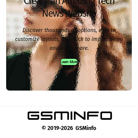
Create an Amazing Tech
News Website
Discover thousands of options, easy to
customize layouts, one-click to import demo
and much more.
Learn More
© 2019-2026 GSMinfo