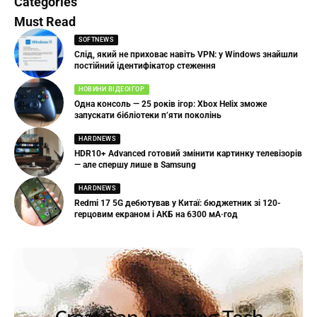
Categories
Must Read
SOFTNEWS
Слід, який не приховає навіть VPN: у Windows знайшли
постійний ідентифікатор стеження
НОВИНИ ВІДЕОІГОР
Одна консоль — 25 років ігор: Xbox Helix зможе
запускати бібліотеки п’яти поколінь
HARDNEWS
HDR10+ Advanced готовий змінити картинку телевізорів
— але спершу лише в Samsung
HARDNEWS
Redmi 17 5G дебютував у Китаї: бюджетник зі 120-
герцовим екраном і АКБ на 6300 мА·год