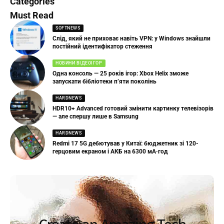
Categories
Must Read
SOFTNEWS
Слід, який не приховає навіть VPN: у Windows знайшли
постійний ідентифікатор стеження
НОВИНИ ВІДЕОІГОР
Одна консоль — 25 років ігор: Xbox Helix зможе
запускати бібліотеки п’яти поколінь
HARDNEWS
HDR10+ Advanced готовий змінити картинку телевізорів
— але спершу лише в Samsung
HARDNEWS
Redmi 17 5G дебютував у Китаї: бюджетник зі 120-
герцовим екраном і АКБ на 6300 мА·год