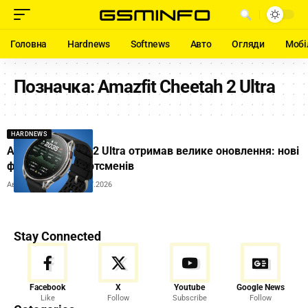
Головна
Hardnews
Softnews
Авто
Огляди
Мобі
Позначка:
Amazfit Cheetah 2 Ultra
HARDNEWS
Amazfit Cheetah 2 Ultra отримав велике оновлення: нові
функції для спортсменів
Автор:
Ihor Tolubyak
07.07.2026
Stay Connected
Facebook
X
Youtube
Google News
Like
Follow
Subscribe
Follow