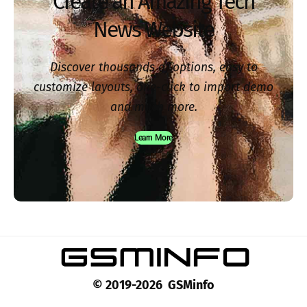
Create an Amazing Tech
News Website
Discover thousands of options, easy to
customize layouts, one-click to import demo
and much more.
Learn More
© 2019-2026 GSMinfo