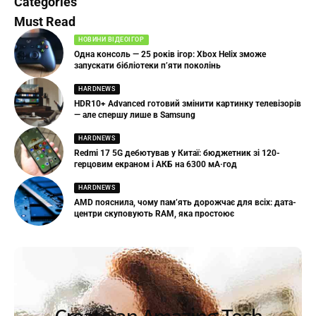
Categories
Must Read
НОВИНИ ВІДЕОІГОР
Одна консоль — 25 років ігор: Xbox Helix зможе
запускати бібліотеки п’яти поколінь
HARDNEWS
HDR10+ Advanced готовий змінити картинку телевізорів
— але спершу лише в Samsung
HARDNEWS
Redmi 17 5G дебютував у Китаї: бюджетник зі 120-
герцовим екраном і АКБ на 6300 мА·год
HARDNEWS
AMD пояснила, чому пам’ять дорожчає для всіх: дата-
центри скуповують RAM, яка простоює