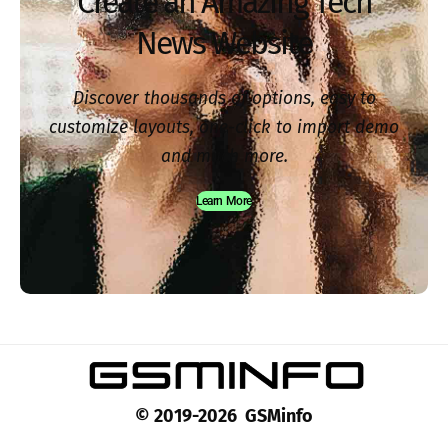
Create an Amazing Tech
News Website
Discover thousands of options, easy to
customize layouts, one-click to import demo
and much more.
Learn More
© 2019-2026 GSMinfo