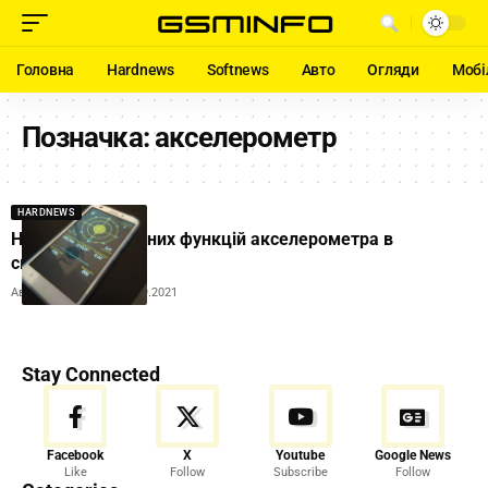
Головна
Hardnews
Softnews
Авто
Огляди
Мобі
Позначка:
акселерометр
HARDNEWS
Названо 5 корисних функцій акселерометра в
смартфоні
Автор:
Ihor Tolubyak
05.09.2021
Stay Connected
Facebook
X
Youtube
Google News
Like
Follow
Subscribe
Follow