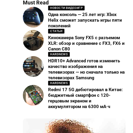
Must Read
НОВОСТИ ВИДЕОИГР
Одна консоль — 25 лет игр: Xbox
Helix сможет запускать игры пяти
поколений
СТАТЬИ
Кинокамера Sony FX5 с разъемом
XLR: обзор и сравнение с FX3, FX6 и
Canon C80
HARDNEWS
HDR10+ Advanced готов изменить
качество изображения на
телевизорах — но сначала только на
телевизорах Samsung
HARDNEWS
Redmi 17 5G дебютировал в Китае:
бюджетный смартфон с 120-
герцовым экраном и
аккумулятором на 6300 мА·ч