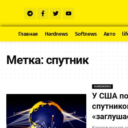
Главная
Hardnews
Softnews
Авто
lif
Метка:
спутник
HARDNEWS
У США по
спутников
«заглуша
Космические с