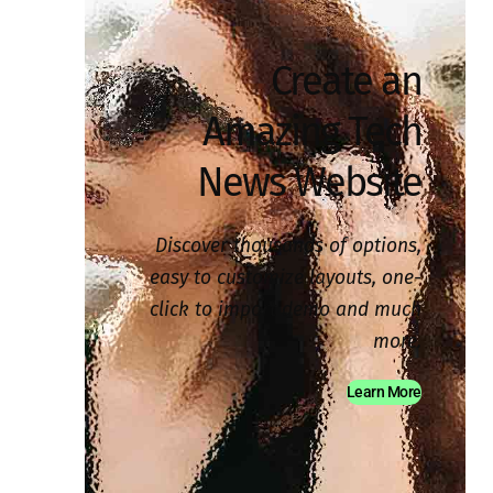
Create an
Amazing Tech
News Website
Discover thousands of options,
easy to customize layouts, one-
click to import demo and much
more.
Learn More