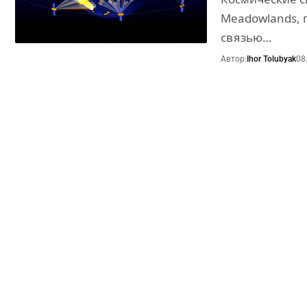
Meadowlands, 
связью…
Автор:
Ihor Tolubyak
08