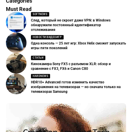
Categories
Must Read
SOFTNEWS
След, который не скроет даже VPN: в Windows
обнаружили постоянный идентификатор
отслеживания
НОВОСТИ ВИДЕОИГР
Одна консоль — 25 лет игр: Xbox Helix сможет запускать
игры пяти поколений
СТАТЬИ
Кинокамера Sony FX5 с разъемом XLR: обзор и
сравнение с FX3, FX6 и Canon C80
HARDNEWS
HDR10+ Advanced готов изменить качество
изображения на телевизорах — но сначала только на
телевизорах Samsung