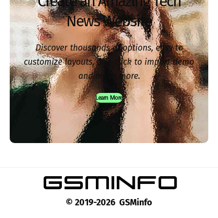
Create an Amazing Tech
News Website
Discover thousands of options, easy to
customize layouts, one-click to import demo
and much more.
Learn More
© 2019-2026 GSMinfo