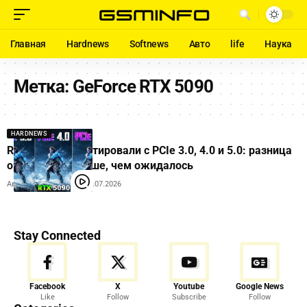
Главная
Hardnews
Softnews
Авто
life
Наука
Метка:
GeForce RTX 5090
HARDNEWS
RTX 5090 протестировали с PCIe 3.0, 4.0 и 5.0: разница
оказалась меньше, чем ожидалось
Автор:
Andrew Orobets
07.07.2026
Stay Connected
Facebook
X
Youtube
Google News
Like
Follow
Subscribe
Follow