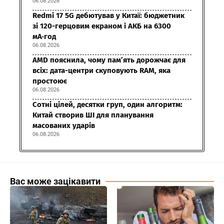
06.08.2026
Redmi 17 5G дебютував у Китаї: бюджетник
зі 120-герцовим екраном і АКБ на 6300
мА·год
06.08.2026
AMD пояснила, чому пам’ять дорожчає для
всіх: дата-центри скуповують RAM, яка
простоює
06.08.2026
Сотні цілей, десятки груп, один алгоритм:
Китай створив ШІ для планування
масованих ударів
06.08.2026
Вас може зацікавити