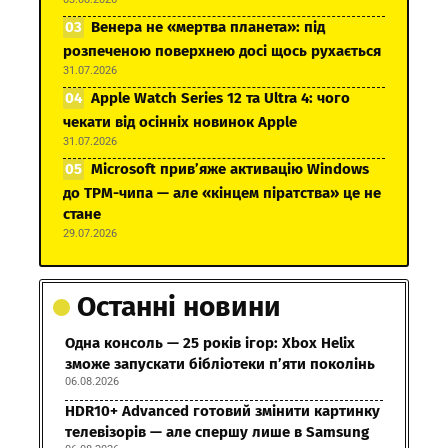
Венера не «мертва планета»: під
розпеченою поверхнею досі щось рухається
31.07.2026
Apple Watch Series 12 та Ultra 4: чого
чекати від осінніх новинок Apple
31.07.2026
Microsoft прив’яже активацію Windows
до TPM-чипа — але «кінцем піратства» це не
стане
29.07.2026
Останні новини
Одна консоль — 25 років ігор: Xbox Helix
зможе запускати бібліотеки п’яти поколінь
06.08.2026
HDR10+ Advanced готовий змінити картинку
телевізорів — але спершу лише в Samsung