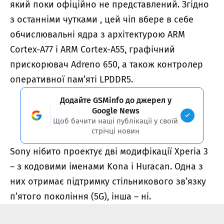
який поки офіційно не представлений. Згідно
з останніми чутками , цей чіп вбере в себе
обчислювальні ядра з архітектурою ARM
Cortex-A77 і ARM Cortex-A55, графічний
прискорювач Adreno 650, а також контролер
оперативної пам’яті LPDDR5.
Додайте GSMinfo до джерел у
Google News
Щоб бачити наші публікації у своїй
стрічці новин
Sony нібито проектує дві модифікації Xperia 3
– з кодовими іменами Kona і Huracan. Одна з
них отримає підтримку стільникового зв’язку
п’ятого покоління (5G), інша – ні.