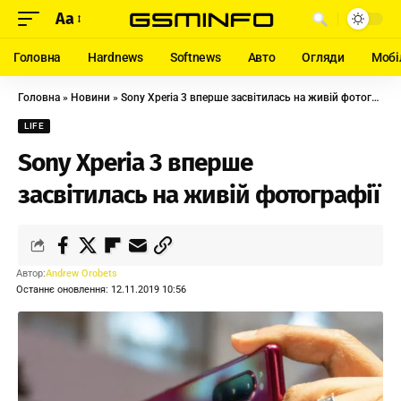
Aa
Головна
Hardnews
Softnews
Авто
Огляди
Мобі
Головна
»
Новини
»
Sony Xperia 3 вперше засвітилась на живій фотографії
LIFE
Sony Xperia 3 вперше
засвітилась на живій фотографії
Автор:
Andrew Orobets
Останнє оновлення: 12.11.2019 10:56