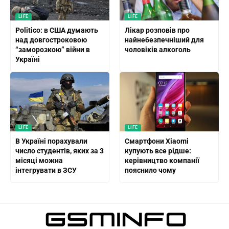
LIFE
LIFE
Politico: в США думають
Лікар розповів про
над довгостроковою
найнебезпечніший для
“заморозкою” війни в
чоловіків алкоголь
Україні
LIFE
LIFE
В Україні порахували
Смартфони Xiaomi
число студентів, яких за 3
купують все рідше:
місяці можна
керівництво компанії
інтегрувати в ЗСУ
пояснило чому