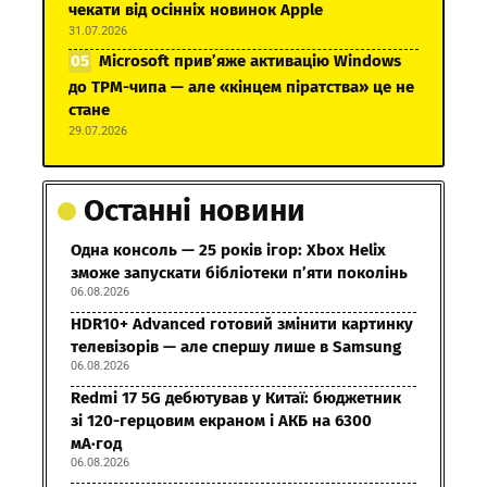
чекати від осінніх новинок Apple
31.07.2026
Microsoft прив’яже активацію Windows
до TPM-чипа — але «кінцем піратства» це не
стане
29.07.2026
Останні новини
Одна консоль — 25 років ігор: Xbox Helix
зможе запускати бібліотеки п’яти поколінь
06.08.2026
HDR10+ Advanced готовий змінити картинку
телевізорів — але спершу лише в Samsung
06.08.2026
Redmi 17 5G дебютував у Китаї: бюджетник
зі 120-герцовим екраном і АКБ на 6300
мА·год
06.08.2026