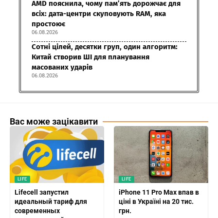
AMD пояснила, чому пам’ять дорожчає для
всіх: дата-центри скуповують RAM, яка
простоює
06.08.2026
Сотні цілей, десятки груп, один алгоритм:
Китай створив ШІ для планування
масованих ударів
06.08.2026
Вас може зацікавити
LIFE
LIFE
Lifecell запустил
iPhone 11 Pro Max впав в
идеальный тариф для
ціні в Україні на 20 тис.
современных
грн.