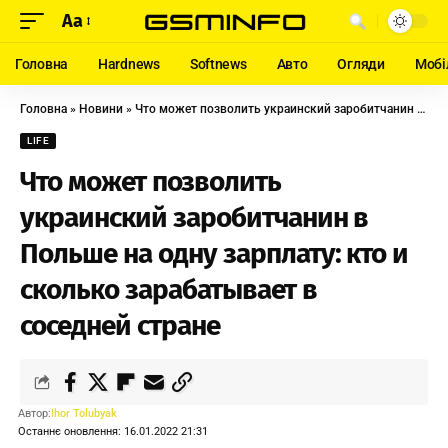
Aa
Головна
Hardnews
Softnews
Авто
Огляди
Мобі
Головна
»
Новини
»
Что может позволить украинский заробитчанин в Польше на одну зарплату: кто и сколько зарабатывает в соседней стране
LIFE
Что может позволить
украинский заробитчанин в
Польше на одну зарплату: кто и
сколько зарабатывает в
соседней стране
Автор:
Ihor Tolubyak
Останнє оновлення: 16.01.2022 21:31