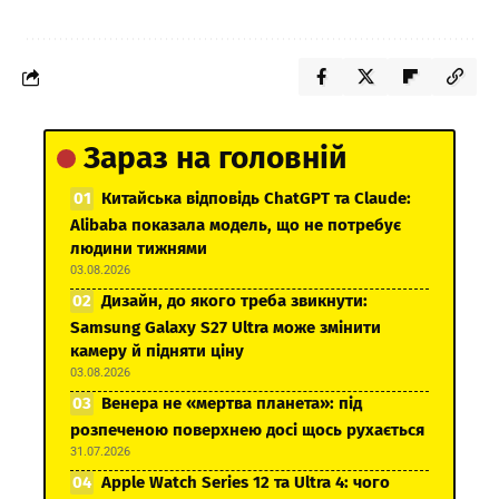
Зараз на головній
Китайська відповідь ChatGPT та Claude:
Alibaba показала модель, що не потребує
людини тижнями
03.08.2026
Дизайн, до якого треба звикнути:
Samsung Galaxy S27 Ultra може змінити
камеру й підняти ціну
03.08.2026
Венера не «мертва планета»: під
розпеченою поверхнею досі щось рухається
31.07.2026
Apple Watch Series 12 та Ultra 4: чого